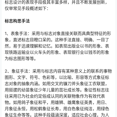
标志设计的表现手段极其丰富多样，并且不断发展创新，
仅举常见手段概述如下：
标志构思手法
1、表象手法：采用与标志对象直接关联而具典型特征的形
象，直述标志目瞪口呆的。这种手法直接、明确、一目了
然，易于迅速理解和记忆。如表现出版业以书的形象、表
现铁路运输业以火车头的形象、表现银行业以钱币的形象
为标志图形等等。
2、象征手法：采用与标志内容有某种意义上的联系的事物
图形、文字、符号、色彩等，以比喻、形容等方式象征标
志对象的抽象内涵。如用交叉的镰刀斧头象征工农联盟，
用挺拔的幼苗象征少年儿童的茁壮成长等。象征性标志往
往采用已为社会约定俗成认同的关联物象作为有效代表
物。如用鸽子象征和平，用雄狮、雄鹰象征英勇，用日、
月象征永恒，用松鹤象征长寿，用白色象征纯洁，用绿色
象征生命等等。这种手段蕴涵深邃，适应社会心理，为人