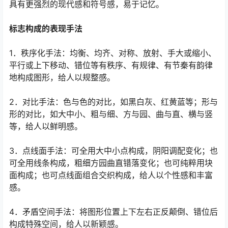
具有更强烈的现代感和符号感，易于记忆。
标志构成的表现手法
1．秩序化手法：均衡、均齐、对称、放射、手大或缩小、
平行或上下移动、错位等有秩序、有规律、有节秦有韵律
地构成图形，给人以规整感。
2．对比手法：色与色的对比，如黑白灰、红黄蓝等；形与
形的对比，如大中小、粗与细、方与园、曲与直、横与竖
等，给人以鲜明感。
3．点线面手法：可全用大中小点构成，阴阳调配变化；也
可全用线条构成，粗细方园曲直错落变化；也可纯粹用块
面构成；也可点线面组合交织构成，给人以个性感和丰富
感。
4．矛盾空间手法：将图形位置上下左右正反颠倒、错位后
构成特殊空间，给人以新颖感。