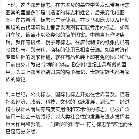
上说，这些都是标志。在古埃及的墓穴中曾发现带有标志
图案的器皿多半是制造者的标志和姓名，后来变化成图
案。在古希腊，标志已广泛使用。在罗马和庞贝以及巴勒
斯坦的古代建筑物上都曾发现刻有石匠专用的标志，如新
月车轮、葡萄叶以及类似的简单图案。中国自有作坊店
铺，就伴有招牌、幌子等标志。在唐代制造的纸张内已有
暗纹标志。到宋代，商标的使用已相当普遍。如当时济南
专造细针的刘家针铺，就在商品包装上印有兔的图形和"认
门前白兔儿为记"字样的商标。欧洲中世纪士兵所戴的盔
甲，头盖上都有辨别归属的隐形标记，贵族家族也都有家
族的徽记。
到本世纪，公共标志、国际化标志开始在世界普及。随着
社会经济、政治、科技、文化的飞跃发展，到现在，经过
精心设计从而具有高度实用性和艺术性的标志，已被广泛
应用于社会一切领域，对人类社会性的发展与进步发挥着
巨大作用和影响。一门新兴的科学--"符号标志学"应运而生
已是历史必然。