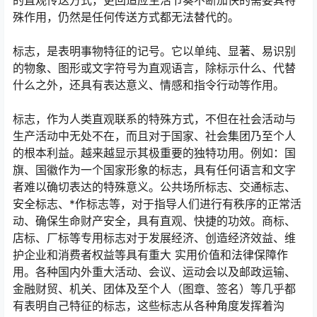
的直观传送方式，更回适应生活节奏不断加快的需要其特
殊作用，仍然是任何传送方式都无法替代的。
标志，是表明事物特征的记号。它以单纯、显著、易识别
的物象、图形或文字符号为直观语言，除标示什么、代替
什么之外，还具有表达意义、情感和指令行动等作用。
标志，作为人类直观联系的特殊方式，不但在社会活动与
生产活动中无处不在，而且对于国家、社会集团乃至个人
的根本利益。越来越显示其极重要的独特功用。例如：国
旗、国徽作为一个国家形象的标志，具有任何语言和文字
者难以确切表达的特殊意义。公共场所标志、交通标志、
安全标志、*作标志等，对于指导人们进行有秩序的正常活
动、确保生命财产安全，具有直观、快捷的功效。商标、
店标、厂标等专用标志对于发展经济、创造经济效益、维
护企业和消费者权益等具有重大 实用价值和法律保障作
用。各种国内外重大活动、会议、运动会以及邮政运输、
金融财贸、机关、团体及至个人（图章、签名）等几乎都
有表明自己特征的标志，这些标志从各种角度发挥着沟