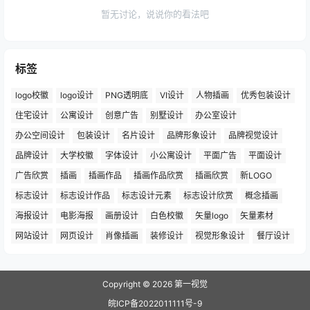
暂无讨论，说说你的看法吧
标签
logo校徽
logo设计
PNG透明底
VI设计
人物插画
优秀包装设计
住宅设计
公寓设计
创意广告
别墅设计
办公室设计
办公空间设计
包装设计
名片设计
品牌形象设计
品牌视觉设计
品牌设计
大学校徽
字体设计
小公寓设计
平面广告
平面设计
广告欣赏
插画
插画作品
插画作品欣赏
插画欣赏
新LOGO
标志设计
标志设计作品
标志设计元素
标志设计欣赏
概念插画
海报设计
电影海报
画册设计
白色校徽
矢量logo
矢量素材
网站设计
网页设计
肖像插画
装修设计
视觉形象设计
餐厅设计
Copyright © 2026
第一视觉
皖ICP备2022011111号-9