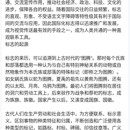
通、交流宣传作用，推动社会经济、政治、科技、文化的
进步，保障各自的权益。随着国际交往的日益频繁，标志
的直观、形象、不受语言文字障碍等特性极其有利于国际
间的交流与应用，因此国际化标志得以迅速推广和发展，
成为视觉传送最有效的手段之一，成为人类共通的一种直
观联系工具。
标志的起源
标志的来历，可以追溯到上古时代的"图腾"。那时每个氏族
和部落都选用一种认为与自己有特别神秘关系的动物或自
然物象作为本氏族或部落的特殊标记（即称之为图腾）。
如女娲氏族以蛇为图腾，夏禹的祖先以黄熊为图腾，还有
的以太阳、月亮、乌鸦为图腾。最初人们将图腾刻在居住
的洞穴和劳动工具上，后来就作为战争和祭祀的标志，成
为族旗、族徽。国家产生以后，又演变成国旗、国徽。
古代人们在生产劳动和社会生活中，为方便联系、标示意
义、区别事物的种类特征和归属，不断创造和广泛使用各
种类型的标记，如路标、村标、碑碣、印信纹章等。广义