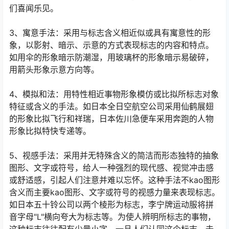
们喜闻乐见。
3、寓意手法：采用与标志含义相近似或具有寓意性的形
象，以影射、暗示、示意的方式表现标志的内容和特点。
如用伞的形象暗示防潮湿，用玻璃杯的形象暗示易破碎，
用箭头形象示意方向等。
4、模拟和法：用特性相近事物形象模仿或比拟所标志对象
特征或含义的手法。如日本全日空航空公司采用仙鹤展翅
的形象比拟飞行和祥瑞，日本佐川急便车采用奔跑的人物
形象比拟特快专递等。
5、视感手法：采用并无特殊含义的简洁而形态独特的抽象
图形、文字或符号，给人一种强烈的现代感、视觉冲击感
或舒适感，引起人们注意并难以忘怀。这种手法不kao图形
含义而主要kao图形、文字或符号的视感力量来表现标志。
如日本五十铃公司以两个棱形为标志，李宁牌运动服将拼
音字母"L"横向夸大为标志等。为使人辨明所标志的事物，