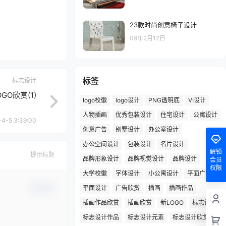
23款时尚创意椅子设计
09年2月12日
标签
标志设计
GO欣赏(1)
logo校徽
logo设计
PNG透明底
VI设计
人物插画
优秀包装设计
住宅设计
公寓设计
4-5 3:39:00
创意广告
别墅设计
办公室设计
办公空间设计
包装设计
名片设计
解锁
提示标题
品牌形象设计
品牌视觉设计
品牌设计
会员
权限
大学校徽
字体设计
小公寓设计
平面广告
确认修改
平面设计
广告欣赏
插画
插画作品
插画作品欣赏
插画欣赏
新LOGO
标志设计
标志设计作品
标志设计元素
标志设计欣赏