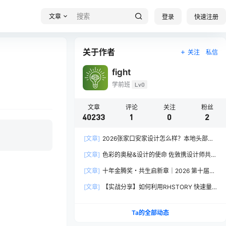
文章
登录
快速注册
关于作者
关注
私信
fight
学前班
Lv0
文章
评论
关注
粉丝
40233
1
0
2
[文章]
2026张家口安家设计怎么样？本地头部全
案设计机构实力全方位拆解
[文章]
色彩的奥秘&设计的使命 佐敦携设计师共探
2026流行色“SOULFUL SPACES”栖迟
[文章]
十年金腾奖・共生启新章｜2026 第十届金
腾奖长春分赛区启动礼圆满落幕
[文章]
【实战分享】如何利用RHSTORY 快速量
产精品AI短剧，2.9折用seedance2.5？
Ta的全部动态