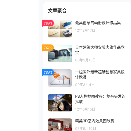
文章聚合
最具创意的画册设计作品集
TOP1
12年2月17日
日本建筑大师安藤忠雄作品欣
TOP2
赏
06年5月16日
一组国外最新超酷创意家具设
TOP3
计欣赏
09年3月4日
PS人物抠图教程：复杂头发的
抠取
12年6月15日
精美3D室内效果图欣赏
07年9月10日