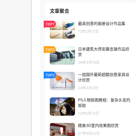
文章聚合
最具创意的画册设计作品集
TOP1
12年2月17日
日本建筑大师安藤忠雄作品欣
TOP2
赏
06年5月16日
一组国外最新超酷创意家具设
TOP3
计欣赏
09年3月4日
PS人物抠图教程：复杂头发的
抠取
12年6月15日
精美3D室内效果图欣赏
07年9月10日