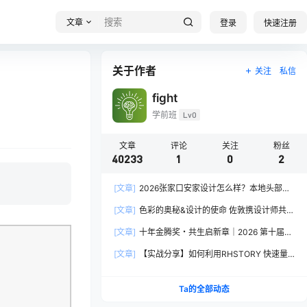
文章
登录
快速注册
关于作者
关注
私信
fight
学前班
Lv0
文章
评论
关注
粉丝
40233
1
0
2
[文章]
2026张家口安家设计怎么样？本地头部全
案设计机构实力全方位拆解
[文章]
色彩的奥秘&设计的使命 佐敦携设计师共探
2026流行色“SOULFUL SPACES”栖迟
[文章]
十年金腾奖・共生启新章｜2026 第十届金
腾奖长春分赛区启动礼圆满落幕
[文章]
【实战分享】如何利用RHSTORY 快速量
产精品AI短剧，2.9折用seedance2.5？
Ta的全部动态