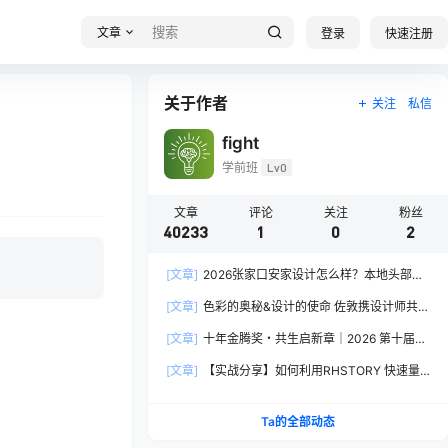
文章
登录
快速注册
关于作者
关注
私信
fight
学前班
Lv0
文章
评论
关注
粉丝
40233
1
0
2
[文章]
2026张家口安家设计怎么样？本地头部全
案设计机构实力全方位拆解
[文章]
色彩的奥秘&设计的使命 佐敦携设计师共探
2026流行色“SOULFUL SPACES”栖迟
[文章]
十年金腾奖・共生启新章｜2026 第十届金
腾奖长春分赛区启动礼圆满落幕
[文章]
【实战分享】如何利用RHSTORY 快速量
产精品AI短剧，2.9折用seedance2.5？
Ta的全部动态