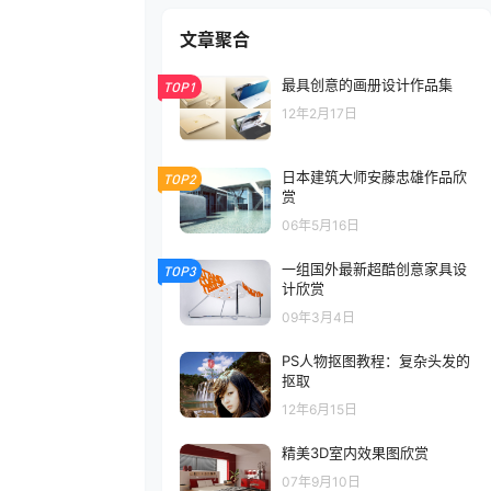
文章聚合
最具创意的画册设计作品集
TOP1
12年2月17日
日本建筑大师安藤忠雄作品欣
TOP2
赏
06年5月16日
一组国外最新超酷创意家具设
TOP3
计欣赏
09年3月4日
PS人物抠图教程：复杂头发的
抠取
12年6月15日
精美3D室内效果图欣赏
07年9月10日