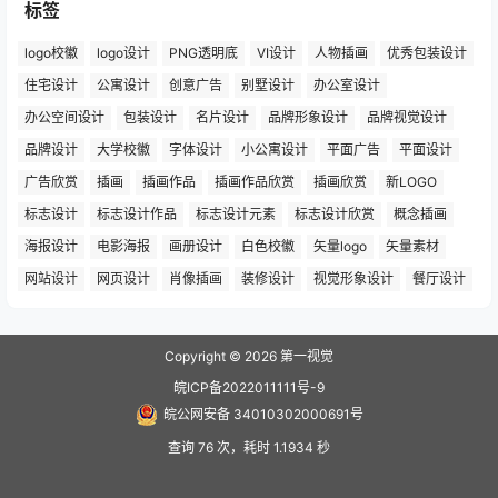
标签
logo校徽
logo设计
PNG透明底
VI设计
人物插画
优秀包装设计
住宅设计
公寓设计
创意广告
别墅设计
办公室设计
办公空间设计
包装设计
名片设计
品牌形象设计
品牌视觉设计
品牌设计
大学校徽
字体设计
小公寓设计
平面广告
平面设计
广告欣赏
插画
插画作品
插画作品欣赏
插画欣赏
新LOGO
标志设计
标志设计作品
标志设计元素
标志设计欣赏
概念插画
海报设计
电影海报
画册设计
白色校徽
矢量logo
矢量素材
网站设计
网页设计
肖像插画
装修设计
视觉形象设计
餐厅设计
Copyright © 2026
第一视觉
皖ICP备2022011111号-9
皖公网安备 34010302000691号
查询 76 次，耗时 1.1934 秒