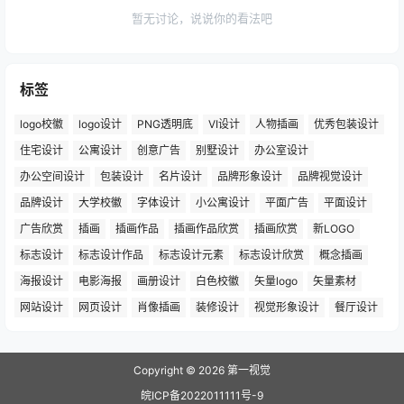
暂无讨论，说说你的看法吧
标签
logo校徽
logo设计
PNG透明底
VI设计
人物插画
优秀包装设计
住宅设计
公寓设计
创意广告
别墅设计
办公室设计
办公空间设计
包装设计
名片设计
品牌形象设计
品牌视觉设计
品牌设计
大学校徽
字体设计
小公寓设计
平面广告
平面设计
广告欣赏
插画
插画作品
插画作品欣赏
插画欣赏
新LOGO
标志设计
标志设计作品
标志设计元素
标志设计欣赏
概念插画
海报设计
电影海报
画册设计
白色校徽
矢量logo
矢量素材
网站设计
网页设计
肖像插画
装修设计
视觉形象设计
餐厅设计
Copyright © 2026
第一视觉
皖ICP备2022011111号-9