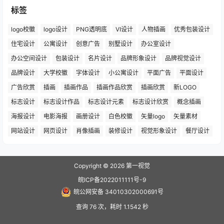
标签
logo校徽
logo设计
PNG透明底
VI设计
人物插画
优秀包装设计
住宅设计
公寓设计
创意广告
别墅设计
办公室设计
办公空间设计
包装设计
名片设计
品牌形象设计
品牌视觉设计
品牌设计
大学校徽
字体设计
小公寓设计
平面广告
平面设计
广告欣赏
插画
插画作品
插画作品欣赏
插画欣赏
新LOGO
标志设计
标志设计作品
标志设计元素
标志设计欣赏
概念插画
海报设计
电影海报
画册设计
白色校徽
矢量logo
矢量素材
网站设计
网页设计
肖像插画
装修设计
视觉形象设计
餐厅设计
Copyright © 2026
第一视觉
皖ICP备2022011111号-9
皖公网安备 34010302000691号
查询 76 次，耗时 1.1542 秒