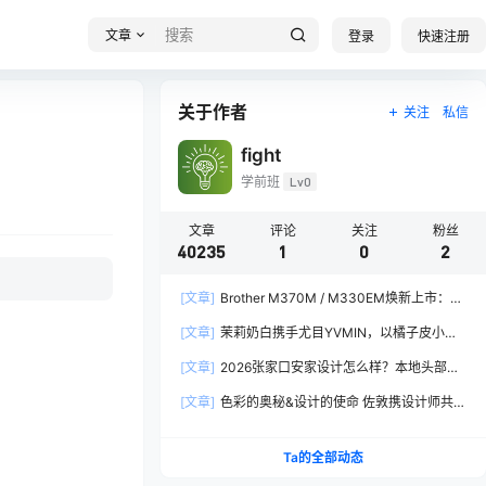
文章
登录
快速注册
关于作者
关注
私信
fight
学前班
Lv0
文章
评论
关注
粉丝
40235
1
0
2
[文章]
Brother M370M / M330EM焕新上市：软
硬件全面焕新，让创作更从容
[文章]
茉莉奶白携手尤目YVMIN，以橘子皮小熊
诠释秋日闪亮美学
[文章]
2026张家口安家设计怎么样？本地头部全
案设计机构实力全方位拆解
[文章]
色彩的奥秘&设计的使命 佐敦携设计师共探
2026流行色“SOULFUL SPACES”栖迟
Ta的全部动态