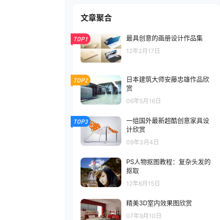
文章聚合
最具创意的画册设计作品集
TOP1
12年2月17日
日本建筑大师安藤忠雄作品欣
TOP2
赏
06年5月16日
一组国外最新超酷创意家具设
TOP3
计欣赏
09年3月4日
PS人物抠图教程：复杂头发的
抠取
12年6月15日
精美3D室内效果图欣赏
07年9月10日