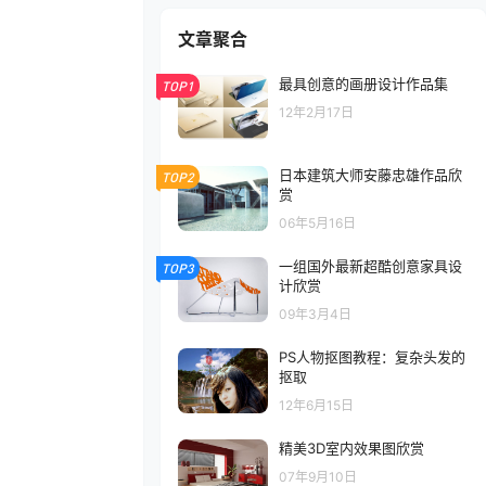
文章聚合
最具创意的画册设计作品集
TOP1
12年2月17日
日本建筑大师安藤忠雄作品欣
TOP2
赏
06年5月16日
一组国外最新超酷创意家具设
TOP3
计欣赏
09年3月4日
PS人物抠图教程：复杂头发的
抠取
12年6月15日
精美3D室内效果图欣赏
07年9月10日