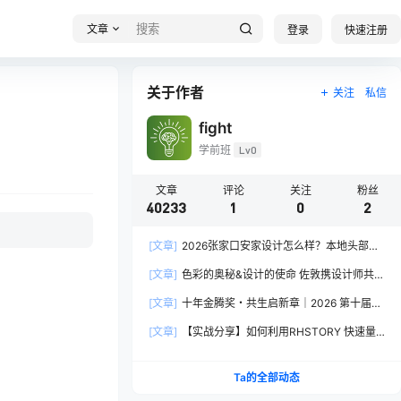
文章
登录
快速注册
关于作者
关注
私信
fight
学前班
Lv0
文章
评论
关注
粉丝
40233
1
0
2
[文章]
2026张家口安家设计怎么样？本地头部全
案设计机构实力全方位拆解
[文章]
色彩的奥秘&设计的使命 佐敦携设计师共探
2026流行色“SOULFUL SPACES”栖迟
[文章]
十年金腾奖・共生启新章｜2026 第十届金
腾奖长春分赛区启动礼圆满落幕
[文章]
【实战分享】如何利用RHSTORY 快速量
产精品AI短剧，2.9折用seedance2.5？
Ta的全部动态