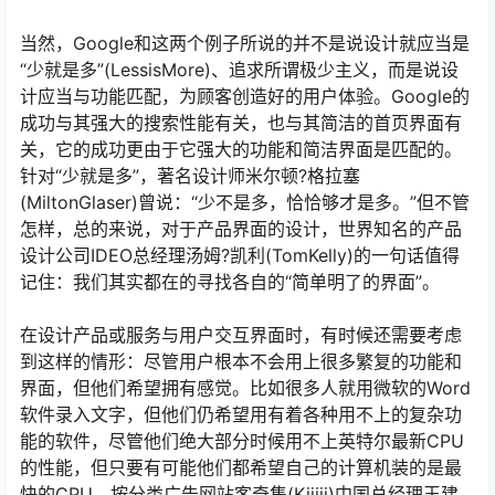
当然，Google和这两个例子所说的并不是说设计就应当是
“少就是多”(LessisMore)、追求所谓极少主义，而是说设
计应当与功能匹配，为顾客创造好的用户体验。Google的
成功与其强大的搜索性能有关，也与其简洁的首页界面有
关，它的成功更由于它强大的功能和简洁界面是匹配的。
针对“少就是多”，著名设计师米尔顿?格拉塞
(MiltonGlaser)曾说：“少不是多，恰恰够才是多。”但不管
怎样，总的来说，对于产品界面的设计，世界知名的产品
设计公司IDEO总经理汤姆?凯利(TomKelly)的一句话值得
记住：我们其实都在的寻找各自的“简单明了的界面”。
在设计产品或服务与用户交互界面时，有时候还需要考虑
到这样的情形：尽管用户根本不会用上很多繁复的功能和
界面，但他们希望拥有感觉。比如很多人就用微软的Word
软件录入文字，但他们仍希望用有着各种用不上的复杂功
能的软件，尽管他们绝大部分时候用不上英特尔最新CPU
的性能，但只要有可能他们都希望自己的计算机装的是最
快的CPU。按分类广告网站客奇集(Kijiji)中国总经理王建