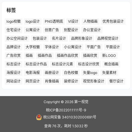
标签
logo校徽
logo设计
PNG透明底
VI设计
人物插画
优秀包装设计
住宅设计
公寓设计
创意广告
别墅设计
办公室设计
办公空间设计
包装设计
名片设计
品牌形象设计
品牌视觉设计
品牌设计
大学校徽
字体设计
小公寓设计
平面广告
平面设计
广告欣赏
插画
插画作品
插画作品欣赏
插画欣赏
新LOGO
标志设计
标志设计作品
标志设计元素
标志设计欣赏
概念插画
海报设计
电影海报
画册设计
白色校徽
矢量logo
矢量素材
网站设计
网页设计
肖像插画
装修设计
视觉形象设计
餐厅设计
Copyright © 2026
第一视觉
皖ICP备2022011111号-9
皖公网安备 34010302000691号
查询 76 次，耗时 1.5032 秒