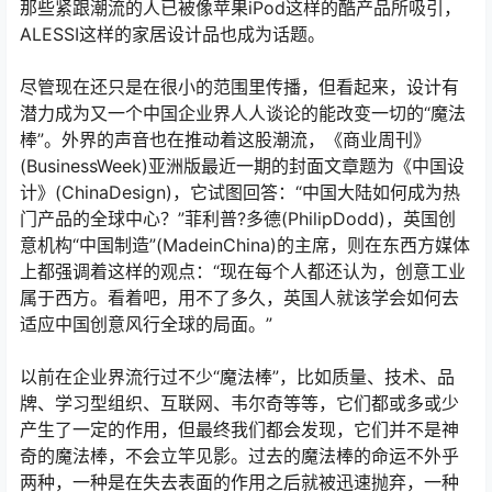
那些紧跟潮流的人已被像苹果iPod这样的酷产品所吸引，
ALESSI这样的家居设计品也成为话题。
尽管现在还只是在很小的范围里传播，但看起来，设计有
潜力成为又一个中国企业界人人谈论的能改变一切的“魔法
棒”。外界的声音也在推动着这股潮流，《商业周刊》
(BusinessWeek)亚洲版最近一期的封面文章题为《中国设
计》(ChinaDesign)，它试图回答：“中国大陆如何成为热
门产品的全球中心？”菲利普?多德(PhilipDodd)，英国创
意机构“中国制造”(MadeinChina)的主席，则在东西方媒体
上都强调着这样的观点：“现在每个人都还认为，创意工业
属于西方。看着吧，用不了多久，英国人就该学会如何去
适应中国创意风行全球的局面。”
以前在企业界流行过不少“魔法棒”，比如质量、技术、品
牌、学习型组织、互联网、韦尔奇等等，它们都或多或少
产生了一定的作用，但最终我们都会发现，它们并不是神
奇的魔法棒，不会立竿见影。过去的魔法棒的命运不外乎
两种，一种是在失去表面的作用之后就被迅速抛弃，一种