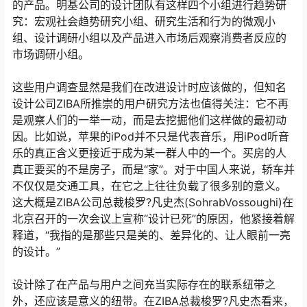
的产品。明基公司的设计团队有这样四个小组进行趋势研
究：宏观社会趋势研究小组、研究生活和行为的微观小
组、设计调研小组以及产品进入市场后观察消费者反应的
市场调研小组。
这些用户调查显然是我们在改进设计时应该做的，但知名
设计公司ZIBA所推崇的用户研究方法也值得关注：它不再
是观察人们的一举一动，而是去挖掘他们这样做的最初动
因。比如说，苹果的iPod并不只是代表音乐，用iPod听音
乐的真正含义更接近于成为某一群人中的一个。买房的人
真正要买的不是房子，而是“家”。对于中国人来说，轿车并
不仅仅是交通工具，在它之上往往负载了很多别的意义。
这大概是ZIBA公司总裁梭罗?凡史杰(SohrabVossoughi)在
北京召开的一次会议上宣称“设计已死”的原因，他紧接着解
释道，“我指的是那些只是美的、差异化的、让人眼前一亮
的设计。”
设计除了在产品与用户之间充当实际存在的联系纽带之
外，还应该是意义的纽带。在ZIBA总裁梭罗?凡史杰看来，