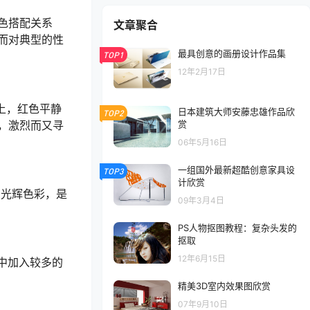
色搭配关系
文章聚合
而对典型的性
最具创意的画册设计作品集
TOP1
12年2月17日
上，红色平静
日本建筑大师安藤忠雄作品欣
TOP2
，激烈而又寻
赏
06年5月16日
一组国外最新超酷创意家具设
TOP3
计欣赏
的光辉色彩，是
09年3月4日
PS人物抠图教程：复杂头发的
抠取
12年6月15日
中加入较多的
精美3D室内效果图欣赏
07年9月10日