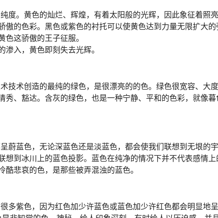
纯度。黄色的灿烂、辉煌，有着太阳般的光辉，因此象征着照
骄傲的色彩。黑色或紫色的衬托可以使黄色达到力量无限扩大的
黄色这骄傲的王子征服。
的渗入，黄色即刻失去光辉。
术技术创造的最纯的绿色，是很漂亮的的色。绿色很宽容、大
清秀、豁达。含灰的绿色，也是一种宁静、平和的色彩，就像暮
呈蔚蓝色，无论深蓝色还是淡蓝色，都会使我们联想到无垠的
联想到冰川上的蓝色投影。蓝色在纯净的情况下并不代表感情上
冷酷悲哀的色，是那些被弄混浊的蓝色。
很多紫色，因为红色加少许蓝色或蓝色加少许红色都会明显地
色是非知觉的色，神秘，给人印象深刻，有时给人以压迫感，并