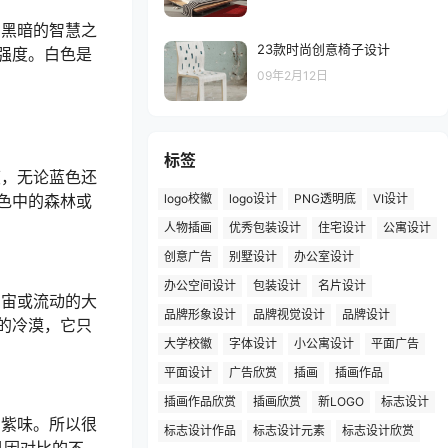
亮黑暗的智慧之
23款时尚创意椅子设计
强度。白色是
09年2月12日
标签
度，无论蓝色还
logo校徽
logo设计
PNG透明底
VI设计
色中的森林或
人物插画
优秀包装设计
住宅设计
公寓设计
创意广告
别墅设计
办公室设计
办公空间设计
包装设计
名片设计
宇宙或流动的大
品牌形象设计
品牌视觉设计
品牌设计
的冷漠，它只
大学校徽
字体设计
小公寓设计
平面广告
平面设计
广告欣赏
插画
插画作品
插画作品欣赏
插画欣赏
新LOGO
标志设计
呈紫味。所以很
标志设计作品
标志设计元素
标志设计欣赏
且因对比的不