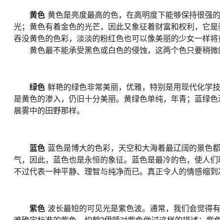
黄色
黄色是亮度最高的色，在高明度下能够保持很强的
光；黄色有着金色的光芒，因此又象征着财富和权利，它是
吞没黄色的色彩，淡淡的粉红色也可以像美丽的少女一样将
黄色最不能承受黑色或白色的侵蚀，这两个色只要稍微
绿色
鲜艳的绿色非常美丽，优雅，特别是用现代化学技
是黄色的渗入，仍旧十分美丽。黄绿色单纯，年青；蓝绿色
晨雾中的田野那样。
蓝色
蓝色是博大的色彩，天空和大海着最辽阔的景色都
气，因此，蓝色也是永恒的象征。蓝色是最冷的色，使人们
不过代表一种平静、理智与纯净而已。真正令人的情感缩到
紫色
波长最短的可见光是紫色波。通常，我们会觉得有
难确定标准的紫色。约翰?伊顿对紫色做过这样的描述：紫