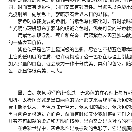
同，时而富有威胁性，时而又富有鼓舞性。当紫色以色域出
光投射到一副景色上，就暗示着世界末日的恐怖。”
紫色时象征虔诚的色相，当紫色深化暗化时，有时蒙昧迷
当光明与理解照亮了蒙昧的虔诚之色时，优美可爱的晕色就
用紫色表现混乱、死亡和兴奋，用蓝紫色表现孤独与献身
的一些表现价值。
紫色似乎是色环上最消极的色彩。尽管它不想蓝色那样冷
上它的低明度的性质，也许就构成了这一色彩在心理上引起
加入少量的白色，就会成为一种十分优美、柔和的色彩。随
色，都显得很柔美、动人。
黑、白、灰色
我们曾经说过，无彩色的在心理上与有彩
阳极。太极图案就是黑白两色的循环形式来表现宇宙永恒的
康丁斯基认为，黑色意味着空无，像太阳的毁灭，像永恒的
黑白两色是极端对立的色，然而有时候又令我们感到它们之
具有不可超越的虚幻和无限的精神，黑白又总是以对方的存
在色彩世界中，灰色恐怕是最被动的色彩了，它是彻底的