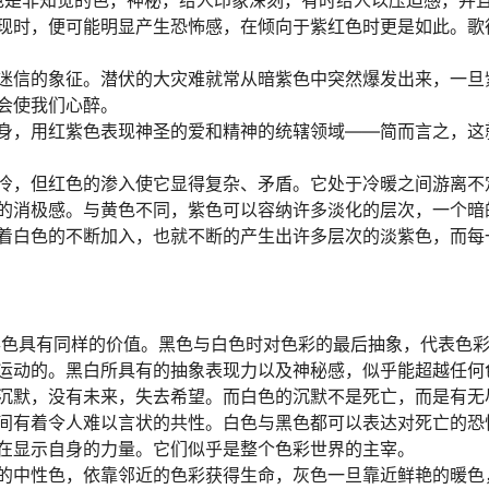
现时，便可能明显产生恐怖感，在倾向于紫红色时更是如此。歌
信的象征。潜伏的大灾难就常从暗紫色中突然爆发出来，一旦
会使我们心醉。
，用红紫色表现神圣的爱和精神的统辖领域――简而言之，这
，但红色的渗入使它显得复杂、矛盾。它处于冷暖之间游离不
的消极感。与黄色不同，紫色可以容纳许多淡化的层次，一个暗
着白色的不断加入，也就不断的产生出许多层次的淡紫色，而每
色具有同样的价值。黑色与白色时对色彩的最后抽象，代表色
运动的。黑白所具有的抽象表现力以及神秘感，似乎能超越任何
沉默，没有未来，失去希望。而白色的沉默不是死亡，而是有无
间有着令人难以言状的共性。白色与黑色都可以表达对死亡的恐
在显示自身的力量。它们似乎是整个色彩世界的主宰。
中性色，依靠邻近的色彩获得生命，灰色一旦靠近鲜艳的暖色