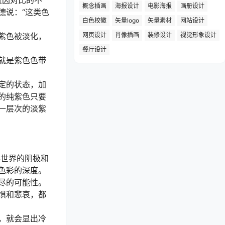
概念插画
海报设计
电影海报
画册设计
德说：“这类色
白色校徽
矢量logo
矢量素材
网站设计
紫色被淡化，
网页设计
肖像插画
装修设计
视觉形象设计
餐厅设计
就是紫色色带
定的状态，加
的纯紫色只要
一层次的淡紫
彩世界的阴极和
色彩的深度。
尽的可能性。
惧和悲哀，都
，就会显出冷