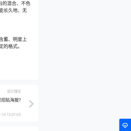
白的混合、不色
能长久地、无
含蓄、明度上
定的格式。
设计理论
是招贴海报?
-14 13:51:00