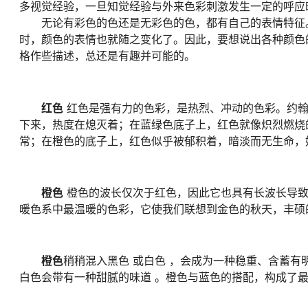
多视觉经验，一旦知觉经验与外来色彩刺激发生一定的呼应
无论有彩色的色还是无彩色的色，都有自己的表情特征。
时，颜色的表情也就随之变化了。因此，要想说出各种颜色
格作些描述，总还是有趣并可能的。
红色
红色是强有力的色彩，是热烈、冲动的色彩。约翰
下来，热度在熄灭着；在蓝绿色底子上，红色就像炽烈燃烧
常；在橙色的底子上，红色似乎被郁积着，暗淡而无生命，
橙色
橙色的波长仅次于红色，因此它也具有长波长导致
暖色系中最温暖的色彩，它使我们联想到金色的秋天，丰硕
橙色
稍稍混入黑色 或白色 ，会成为一种稳重、含蓄有
白色会带有一种甜腻的味道 。橙色与蓝色的搭配，构成了