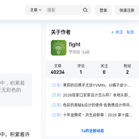
文章
登录
快速注册
关于作者
关注
私信
fight
学前班
Lv0
文章
评论
关注
粉丝
40234
1
0
2
中，积累着
[文章]
茉莉奶白携手尤目YVMIN，以橘子皮小熊
是无彩色的
诠释秋日闪亮美学
[文章]
2026张家口安家设计怎么样？本地头部全
案设计机构实力全方位拆解
[文章]
色彩的奥秘&设计的使命 佐敦携设计师共探
2026流行色“SOULFUL SPACES”栖迟
[文章]
十年金腾奖・共生启新章｜2026 第十届金
腾奖长春分赛区启动礼圆满落幕
Ta的全部动态
中，积累着许