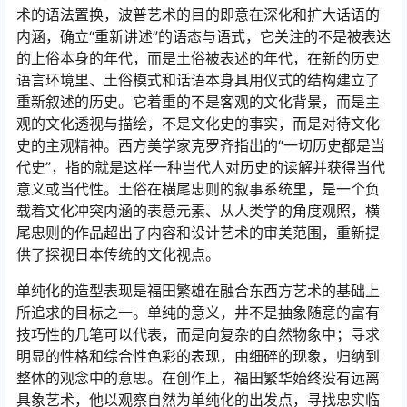
术的语法置换，波普艺术的目的即意在深化和扩大话语的
内涵，确立“重新讲述”的语态与语式，它关注的不是被表达
的上俗本身的年代，而是土俗被表述的年代，在新的历史
语言环境里、土俗模式和话语本身具用仪式的结构建立了
重新叙述的历史。它着重的不是客观的文化背景，而是主
观的文化透视与描绘，不是文化史的事实，而是对待文化
史的主观精神。西方美学家克罗齐指出的“一切历史都是当
代史”，指的就是这样一种当代人对历史的读解并获得当代
意义或当代性。土俗在横尾忠则的叙事系统里，是一个负
载着文化冲突内涵的表意元素、从人类学的角度观照，横
尾忠则的作品超出了内容和设计艺术的审美范围，重新提
供了探视日本传统的文化视点。
单纯化的造型表现是福田繁雄在融合东西方艺术的基础上
所追求的目标之一。单纯的意义，井不是抽象随意的富有
技巧性的几笔可以代表，而是向复杂的自然物象中；寻求
明显的性格和综合性色彩的表现，由细碎的现象，归纳到
整体的观念中的意思。在创作上，福田繁华始终没有远离
具象艺术，他以观察自然为单纯化的出发点，寻找忠实临