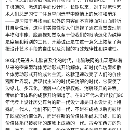
力。就总的审美取向和创作状态而言，齐藤诚都是一个趋
于极端的、激进的平面设计师。长期以来，对于视觉性艺
术人们总是习惯子注意空间造型中感情上的象征和暗乐
――即习惯于寻找画面以外的内容而不直接面对画面聆听
其自身说话，这种审美惯性使人们忽视了通过直觉去理解
事物和本能，脱离视知觉以至于使我们的眼睛退化为纯粹
是度量和辩别的工具，齐藤诚正是在这一意义上恢复了海
报设计艺术手段的自由以及海报的特殊规律性和纯洁性。
90年代是进入电脑音及化的时代，电脑联网的出现意味着
从来的密集型群体劳动形式开始解体，新时代作坊型松散
个体劳动形式开始成为主流，这就迅速改变了人们的价住
观和世界观，后现代主义的时代是消解的时代，它促使了
边缘儿、多元化，消解中心消解权威、消解经典的进程。
传统价值体系的成就开始倒塌了、在80年代末走出校门90
年代登上设计历史舞台的新一代设计师是日本设计史上特
殊的一代人，他们不同于前一代，不是在成熟以后再破坏
了既成的价值体系，而是在新的价值体系尚未形成、旧的
价值体系已被破坏的废墟上成熟的一代。古今东西方的哲