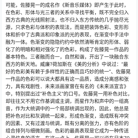
可能，佐滕晃一的成名作《新音乐媒体》即产生于此时，
在色彩、形体与光三者的关系中寻找平衡，既不完全归入
西方古典的光线照射法，也不归入东方传统的几乎抛尽光
源，只求色彩与体积的表现法，而是把装饰色彩、变形形
体和折中了古典派和印象派的光的表现，在渐变中手法中
融为一体。色渐变的隐隐约约中依然清晰肯定的形体、弱
化了的明暗和相对强化了的色彩，构成了佐滕晃一作品的
基本特色。三者融而合一，自然和谐，开出了一块融合东
西方的新天地。威廉?荷加斯在《美的分析》中说过：“最
好的色彩美有赖于多样性的正确而且巧妙的统一”、佐藤晃
一作品的色彩可以说大都具有这一品质，造成分离感和张
力，具有戏剧性．未来派画家曾在有名的《未来派宣言》
中，特别提出过“补色主义”的口号。佐藤晃一用补色对比，
却往往又不用它作基调或主调，而星作为和声中的一组高
音，作为大统调中的一个局部统调出现的，因此，他总是
把补色对比和灰调统一起来，形成色渐变，造成既有冲突
的因素、又有过渡与统调，既有分离的张力，亦有色阶的
组合排列与细微刻画。色彩的最高表现是它成为一种传送