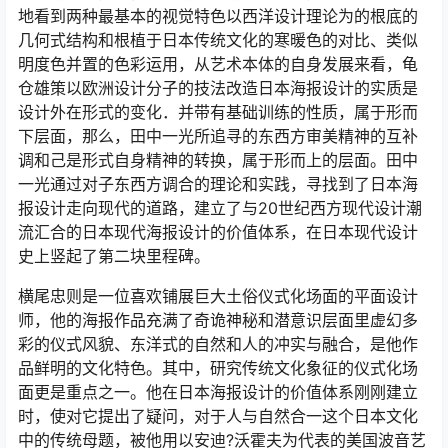
地看到两种最基本的视觉特色以西洋设计理论为的根底的
几何式结构和根植于日本传统文化的寒暖色的对比、类似
明度色并置的色彩运用，从艺术本体的自身发展来看，龟
仓雄策以欧洲设计分子的技法改造日本海报设计的实质是
设计外在形式的变化．并带有基础训练的性质，属于形而
下层面，那么，田中一光所追寻的东西方审美精神的互补
调和己是形式自身精神的转换，属于形而上的层面。田中
一光通过对子东西方调合的理论和实践，寻找到了日本海
报设计走向现代的道路，建立了与20世纪西方现代设计潮
流汇合的日本现代海报设计的价值体系，在日本现代设计
史上竖起了第二块里程碑。
横尾忠则是一位喜欢铺展巨大土俗仪式化场面的平面设计
师，他的海报作品充满了奇诡神秘和潜意识层面里虚幻多
彩的仪式风貌、东洋式的自然和人的冲实与融合，是他作
品鲜明的文化特色。其中，研究传统文化象征的仪式化场
面更是重点之一。他在日本海报设计的价值体系刚刚建立
时，使对它提出了疑问，对于人与自然合一这个日本文化
中的传统母题，被他用以安迪?沃霍夫为代表的美国波音艺