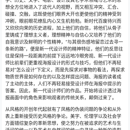
学、历史、文学、电影、设计及其它学术领域与艺术的思
想全方位地进入了这代人的视野，而又相互冲突、汇合、
碰撞、交融，这既使他们眼界大开也更使他们的精神受到
冲刷，眼前眼花缭乱内心又生机勃勃。新时代百废待兴而
又欣欣向荣的历史进程，加上他们的自信，将他们从骨子
里铸成了理想主义者，理想精神与自信心又培养了他们的
自我意识及鲜明的个性精神，“与其很伤感地留恋过去寻一
条新的路”，便是新一代设计师的精神特征，他们的反思往
往是保持一段距离的前提下远远地冷眼旁观、新一代设计
师比前辈们更重视海报设计的形式与技巧，但他们不再轻
易对“怎么设计”下定义，而是先探求对事物的看法，再探求
物质世界是如何存在的以及怎样提出问题、海报的读者成
了主动的主体，人们不再轻易接受设计师在海报中提示的
答案、因此，新一代设计师们的作品。开始将设计透过海
报画面中的角色来影响观者的传统关系，颠倒过来了。
从风格的开创年代起就有了凤格的伪装问题的争论和从外
表上重新接受历史风格的争论。美字、伦理学以及社会学
方面错综复杂的革新思想，使之努力在被追求的艺术与生