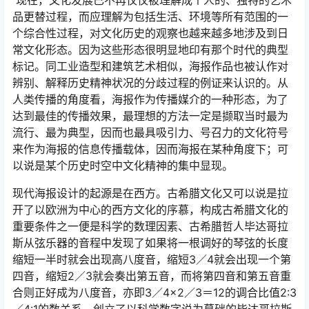
现在，文化发展已不再仅仅被理解成个人的、独特的艺术
品更替过程，而应理解为包括生活、环境等所有范围的一
个综合性过程，对文化历史的观察也越来越多地涉及到日
常文化形态。因为这些形态很明显地印有那个时代的典型
标记。同工业造型和建筑艺术相似，海报作品也被认作对
辨别、解释历史精神状况的分歧过程的例证来认识的。从
人类传播的角度看，海报作为传播媒介的一种形态，为了
达到最佳的传播效果，最理想的方法一定是撷取当时最为
流行、最为典型，因而也最具吸引力、号召力的文化符号
来作为海报的信息传播载体，因而海报在某种角度下；可
以说是某个历史时空中文化精神的集中显现。
现代海报设计的起源是在西方。古希腊文化又可以说是拉
开了以欧洲为中心的西方文化的序慕，构成古希腊文化的
重要条件之一便是科学的数理因素、古希腊哲人毕达哥拉
斯从弦乐器的音程中发现了如果将一根调好的琴弦的长度
缩短一半时就会出现高八度音，缩短3／4就会出现一个第
四音，缩短2／3就会奏出第五音，而将第四音和第五音重
合则正好成为八度音，亦即3／4×2／3＝12的调合比值2:3