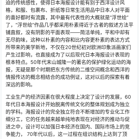
迫的传统感性，使得日本海报设计能有别于西洋设计风
格，和服、包裹布、折纸等日常生活用品中日本人对平面
的喜好都时有流露，其中最有代表性的大概就是“浮世绘”
了，“浮世绘”作品几乎都采用朴素得近于古者的叙述方法平
铺直叙，没有阴影的平面表现――简洁单纯，平和中却有
无尽韵味，这种以朴素的内容和比内容更朴素的表达方式
所带来的美学新地，不仅在20世纪初对欧洲印象派画家们
产生过影响，也直接成为了以后现代日本海报设计表现的
根本特点。50年代末山城隆一的著名的保护绿化运动的海
报，无疑是那个时期把东方传统的二维空间概念和西洋的
情报传达的概念相结合的成功例证，这对以后的探索有着
深远的影响。
工业生产的经济因素在很大程度上决定了设计的发展，60
年代日本海报设计开始脱离传统文化的整体规划成为独立
的学科。海报设计的完全独立符合不断增加的专业化工作
细分工，它的任务越来越单纯地表现在对经济的推动与促
进之中，设计可以加强日本经济在国内、国际市场上的竞
争能力， 70年代以后，这一过程在组识结构上达到了顶