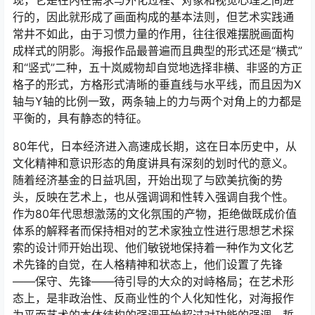
现，它是在内在需求与外化过程、对象和视觉心理之间进
行的，因此就形成了画面构成的基本法则，但艺术实践通
常井不如此，由于习惯力量的作用，往往很难摆脱画面构
成样式的阴影。海报作品最普遍而且典型的形式还是“横式”
和“竖式”二种，五十岚威物却自觉地选择非横、非竖的方正
格子的形式，方格形式清晰的垂直线与水平线，而且因为X
轴与Y轴的比例一致，两条轴上的力与两个对角上的力都是
平衡的，具有静态的特征。
80年代，日本经济进入高速成长期，这在日本历史中，从
文化精神和意识形态的角度讲具有深刻的划时代的意义。
随着经济基金的日益巩固，开始出现了与欧美抗衡的势
头，反映在艺术上，也从强调调和性转入强调自我个性。
作为80年代思想激荡的文化氛围的产物，拒绝做既成价值
体系的解释者而保持相对的艺术家独立性进行思想艺术探
索的设计师开始出现、他们敏锐地保持着一种作为文化艺
术先锋的自觉，在人格精神和状态上，他们设置了先锋
――保守、先锋――待引导的大众的对峙格局；在艺术形
态上，是非政治性、反商业性的个人化知性化，对海报作