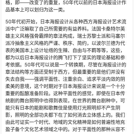
格，即――改变了的重复，50年代以前的日本海报设计作
品基本上可以划归为这一类。
50年代初开始，日本海报设计从各种西方海报设计艺术流
派中广泛嘛取了自己所需要的有益养料。法国卡桑特尔英
雄主义风格强骨霸焊的章法构成，瑞士苏黎士派和马塞尔
派冷抽象主义风格的严谨、秩序、简约，以波尔兰德为代
表的美国本上设计址绺的生辣、自由与不羁等等，这些，
都为以后日本海报设计的腾飞打下了坚实的理论基础和参
考依据。50年代可以说是一个转换期，尽管在海报设计的
章法结构等方面还受制于西方，但最重要的是他们并没有
失去自我――强调平面性、注重余白、追求平淡内敛的阴
柔美的意境，这个时期对于日本海报设计来说是一个十分
重要的酝酿准备阶段。这种平面性的感觉，即使在日本传
统剧的舞台照明中也得到表现，在世界的舞台剧种中，可
能只有日本的能剧和歌舞伎是使用灯光照明却不产生阴
影，照明的全部功夫都下在了如何消去立体感上的。我们
由此可证实一个时代、地域的文化精神是如何普遍性地充
盈子备个文化艺术领域之中的。对于平面性的那种从容不