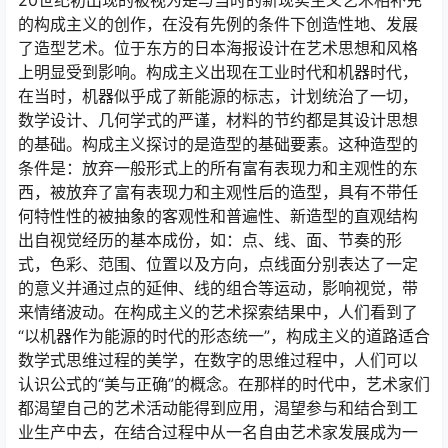
20世纪初出现的被视为是与当时的新现实主义艺术相补充
的构成主义的创作，在没有先例的条件下创造性地、发展
了造型艺术。位于东方的日本海报设计在艺术思想和风格
上明显受到影响。构成主义出现在工业时代和机器时代，
在当时，机器似乎成了新能源的标志，计划统治了一切，
数学设计、几何学式的严谨，材料的节约都是其设计思想
的基础。构成主义探讨的是造型的基础要素。这种造型的
条件是：放弃一般形式上的所有富有表现力和主观性的东
西，被放弃了富有表现力和主观性后的造型，具有不带任
何特性性的被抽象的客观性和普遍性、新造型的直观结构
出自视觉经历的基本成份，如：点、线、面、节奏的形
式，色彩、范围、位置以及方向，点线面分别表达了一定
的意义并通过点的延伸、线的组合等运动，影响视觉，带
来情绪波动。在构成主义的艺术探索结果中，人们看到了
“以机器作为能源的时代的形态统一”，构成主义的道路适合
数学式思维过程的美学，在数字的思维过程中，人们可以
认识公式的“美与正确”的概念。在那样的时代中，艺术家们
都渴望自己的艺术活动能得到应用，渴望参与和结合到工
业生产中去，在结合过程中从一名自由艺术家发展成为一