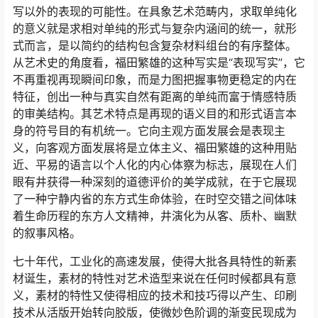
写以外的表现的可能性。在具象艺术范畴内，求取单纯化
的意义就是求相对单纯的形式与复杂内涵间的统一，就形
式而言，是以简约的结构包含复杂材料组台的有序整体。
从艺术史的角度看，福田繁雄的这种写实是“表现写实”，它
不再重视再现瞬间印象，而是力图把握事物更稳定的内在
特征，创出一种与真实自然有距离的单纯而富于情感特质
的审美结构。其艺术特点是再现的语义目的和形式语言本
身的符号目的有机统一。它向主观方面发展会是表现主
义，向客观方面发展将是立体主义、福田繁雄的这种用贴
近、平易的语言以个人化的内心体察为标志，展现在人们
眼有井获得一种深刻的道德评价的美学成就，在于它展现
了一种宁静内省的东方式生命体验，在时空交错之间体味
着生命历程的东方人文精神，井演化为从客、质朴、幽默
的叙事风格。
七十年代，工业化的高速发展，使得大批各具特性的新素
材诞生，素材的特性对艺术造型来说在任何时候都具有意
义，素材的特性又使得相应的技术和技巧得以产生、印刷
技术从活版开始转向胶版，使微妙色阶调的渐变民现成为