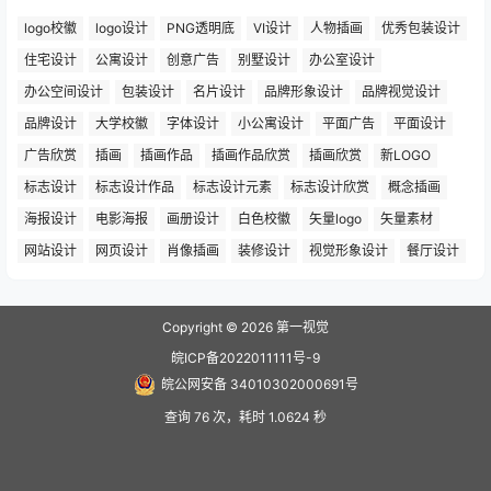
logo校徽
logo设计
PNG透明底
VI设计
人物插画
优秀包装设计
住宅设计
公寓设计
创意广告
别墅设计
办公室设计
办公空间设计
包装设计
名片设计
品牌形象设计
品牌视觉设计
品牌设计
大学校徽
字体设计
小公寓设计
平面广告
平面设计
广告欣赏
插画
插画作品
插画作品欣赏
插画欣赏
新LOGO
标志设计
标志设计作品
标志设计元素
标志设计欣赏
概念插画
海报设计
电影海报
画册设计
白色校徽
矢量logo
矢量素材
网站设计
网页设计
肖像插画
装修设计
视觉形象设计
餐厅设计
Copyright © 2026
第一视觉
皖ICP备2022011111号-9
皖公网安备 34010302000691号
查询 76 次，耗时 1.0624 秒