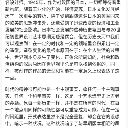
名设计师。1945年，作为战败国的日本，一切都等待着重
新构筑。随着工业化的开始，经济复苏，日本文化发展经
历了一次重要的转折，除了受到跟随进驻日本的美军同来
的欧美的思想冲击外，还遭受到了迅速改变的经济和工业
发展的社会影响。日本社会发展的这种历史氛围与与20世
纪初世界设计艺术思潮无疑是偶合，但在历史长河中我们
可以观察到：在一定的时代和一定的领域里会积累出一定
的造型。造型变化的最根本原因在于：在个人生活的过程
中，世界观本身发生了变化，正象众所周知的，社会和政
治结构的深层原因在世界观里总是可以找到依据的，同
样，被创作的作品的造型和功能在一定意义上也表达了这
一点。
时代的精神很可能也是一个主观事实，象任何一个主观事
实、任何一个科学事实一样，这是一个艺术造型史上古老
的命题。象每一部历史一样，并不是在所有的时代，在每
一个地点用同样的可能性都可以重复成为可能。但在一定
的间距里，形式表达虽然不是完全重复，却会在它的设想
中，暗示一种状况，这种状况暗示了与早期版本相近的凤