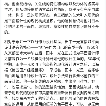
构。他重视结构，关注线的特性和构成以及形体的虚实与
主次，但从纯粹形式语言革命的角度，似乎没有完全自成
一体，构成十足的现代形态。真正把他的艺术引入现代的
是平面设计性的现代构成意识，他的这种意识与他对日本
传统艺术的平面性。虚拟性、意象性的自觉意识是分不开
的。
相对于永井一正以线作为设计基盘，田中一光直接以平面
设计语言的核心――“面”来作为自己的造型手段。1950年
从京都艺术大学毕业后，田中一光在正式成为平面设计师
之前是作为一名纹样设计师开始他的设计生涯的。50年代
中期，田中一光吸收了包豪斯的现代设计语言之后，以海
报《第五国产经观世能》一举成名，田中一光是一名能够
自由地运用各种设计语言、设计手法进行多元化创作的平
面设计师。他一反传统的淡泊暖昧，主张宁可稚气、野
气，也要求霸气，他的造型结构饱满，呈团块建筑感，他
善于用现代的观念和审美情趣去重新阐释和发掘传统之精
华，找到东西方之间的接洽点。用原色与间色原理去解释
空白的运用，从他惯用的斑澜的色平面中，可以一览无余