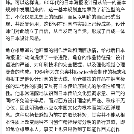
峰。可以这样说，60年代的日本海报设计是从统一的基本
规划中发展起来的，这一基本规划直接导致了新造型的产
生，不仅仅是思想上的酝酿，而且以明确的画面形式出
现，井反复运用，这说明在理念与实践上己经成熟，设计
师们对此确立了自信，从自发走向自觉，形成了自成一体
的日本设计风格。
龟仓雄策通过他旺盛的制作活动和满腔热情，给战后日本
海报设计动向提供了一条进路。龟仓的作品特征是：设计
语法的严谨、对印刷技术的完全把握，以及强化视觉心理
要素的构成。1964年为东京奥林匹克运动会制作的标志和
海报正是他设计理念的集大成、龟仓雄策的作品在拥有极
强的现代性的同时又具有日本传统族徽式的象征性和简洁
性。他非常清醒地认识到日本传统文化强调求意、来气的
同时不免流于率易，而对西方设计理念的严谨、秩序不无
心仪，因此明确表示应以本国文化为根本而兼取西洋理
念。这种以扬长避短为前提的取长补短，其实井不能从根
本性质上改变两种不同创作精神经渭分明的备行其道，即
如龟仓雄策本人，事实上也只是做到了既能作西式创作