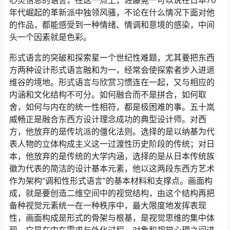
心灵信息的语言，在这一点上，佐藤晃一可以说在日本70
年代崛起的革新派中独领风骚，不论在什么情况下面对他
的作品，都能感受到一种情绪、情调和意境的感染，中间
头一个因素就是色彩。
形式语言的突破和探索星一个世纪性难题，尤其要把东西
方两种设计形式语言融和为一，经常会使探索者步入进退
维谷的境地。形式语言与欣赏习惯连在一起，又与相应的
内涵和文化结构不可分。如何融合而不是拼合，如何取
舍，如何与内在的统一性相符，都是极困难的事。五十岚
威畅正是融合东西方设计理念成功的典型设计师。对西
方，他放弃的是传坑派的僵化法则。选择的是以纳基为代
表人物的立体构成主义这一过渡性历史阶段的传统；对日
本，他放弃的是传统的大学内涵，选择的是从日本传统族
徽为代表的简洁的设计基本元素，他以这两段东西方艺术
作为架构“调和性形式语言”的基本材料和支撑点。画面构
成，就是要创造二维空间中的视觉结构，由这个结构再把
备种视觉元素统一在一种秩序中，最大限度地发挥表现
性，画面构成是形式的骨架与根基，是视觉思维的集中体