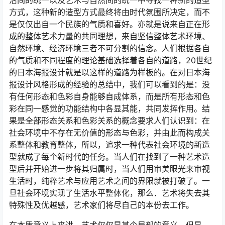
活间的统一以及艺术与自然间的统一中寻找一种新的造型
方式，这种新的造型方式最终将由时代氛围所决定，而不
是仅仅出自一个民族的气质和喜好。亦就是说来自正在形
成的整体艺术力量的共同理想，来自坚信整体艺术环境、
自然环境、经济环境三者不可分割的信念。人们根据各自
的气质和不同程度的理论基础选择着各自的道路，20世纪
的日本海报设计就是以这样的道路为样板的。在对日本海
报设计风格形成的经验的总结中，我们可以看到的是：没
有任何形态和色彩自身能够自成体系，而是所有形态和色
彩在同一感觉的功能结构中各显其能，共同发挥作用。结
果是全部形态关系和色彩关系的概念要求人们认识到：在
社会环境中不存在无价值的形态与色彩，并由此而构成关
系整体和教育整体，所以，追求一种代表社会环境的新造
型就成了每个新时代的任务。当人们在找到了一种艺术造
型后并开始进一步将其归属时，当人们用审美眼光来审视
生活时，纯粹艺术与应用艺术之间的界限就被打破了。一
旦社会环境实现了生活水平整体化，那么．艺术将失去其
特殊性及优越感，艺术家们将尽自己的本份去工作。