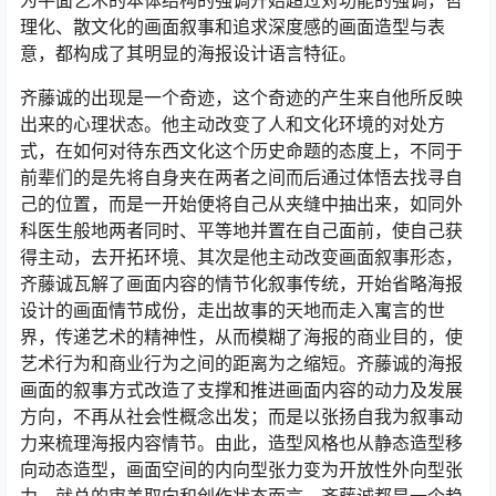
为平面艺术的本体结构的强调开始超过对功能的强调，哲
理化、散文化的画面叙事和追求深度感的画面造型与表
意，都构成了其明显的海报设计语言特征。
齐藤诚的出现是一个奇迹，这个奇迹的产生来自他所反映
出来的心理状态。他主动改变了人和文化环境的对处方
式，在如何对待东西文化这个历史命题的态度上，不同于
前辈们的是先将自身夹在两者之间而后通过体悟去找寻自
己的位置，而是一开始便将自己从夹缝中抽出来，如同外
科医生般地两者同时、平等地并置在自己面前，使自己获
得主动，去开拓环境、其次是他主动改变画面叙事形态，
齐藤诚瓦解了画面内容的情节化叙事传统，开始省略海报
设计的画面情节成份，走出故事的天地而走入寓言的世
界，传递艺术的精神性，从而模糊了海报的商业目的，使
艺术行为和商业行为之间的距离为之缩短。齐藤诚的海报
画面的叙事方式改造了支撑和推进画面内容的动力及发展
方向，不再从社会性概念出发；而是以张扬自我为叙事动
力来梳理海报内容情节。由此，造型风格也从静态造型移
向动态造型，画面空间的内向型张力变为开放性外向型张