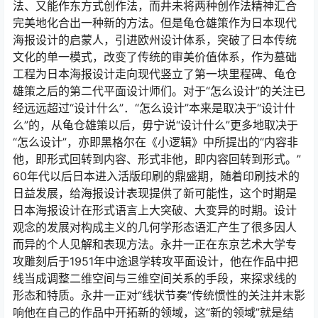
法、又能作东方式创作法，而井未将两种创作法精神汇合
完美地化合出一种新的方法。但是龟仓雄策作为日本现代
海报设计的启蒙人，引进欧州设计体系，突破了日本传统
文化的单一模式，改变了传统的审美价值体系，作为墓础
工程为日本海报设计走向现代竖立了第一块里程碑、龟仓
雄策之后的第二代平面设计师们。对于“怎么设计”的关注已
经远远超过“设计什么”．“怎么设计”本来是取决于“设计什
么”的，从龟仓雄策以后，毋宁说“设计什么”更多地取决于
“怎么设计”，亦即黑格尔在《小逻辑》中所提出的“内容非
他，即形式回转到内容、形式非他，即内容回转到形式。”
60年代以后日本进入活版印刷的鼎盛期，随着印刷技术的
日益发展，给海报设计表现提供了新可能性，这个时期是
日本海报设计在形式语言上大突破、大变异的时期。设计
观念的发展对构成主义的几何学形态语汇产生了很多因人
而异的个人见解和表现方法。永井一正在东京艺术大学专
攻雕刻后于1951年中途退学转攻平面设计，他在作品中把
线当成调整二维空间与三维空间关系的手段，来探求线的
形态和特质。永井一正对“线状节奏”传统惯性的关注并末影
响他在自己的作品中开拓新的领域，这“新的领域”就是结