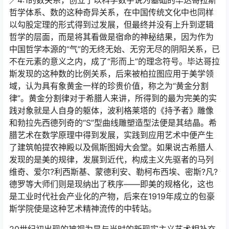
／4:1的数关系，创立了以科学数字说为墓础的毕达哥拉斯
哲学体系、数的这种奇异关系，在中国传统文化中也同样
以勾股定理的形式得到过发展，但最终并没有上升到逻辑
哲学的层面，而是将其看做是宿命的神秘结果，因为作为
中国哲学本源的“气”的无终无始、无穷无尽的阴阳关系，已
不在元素的意义之内，成了“形而上”的理念符号。毕达哥拉
斯发现的这种数的比例关系，后来被柏拉图应用于美学领
域，认为具有象黄金一样的珍贵价值，称之为“黄金分割
律”。黄金分割律对于希腊人来讲，所得到的最为完美的实
践对象就是人自身的躯体，波利格莱塔的《持予者》雕像
和勃拉先西德列奇的“S”型曲线雕塑造型法便是其结晶。希
腊艺术在数学原理中得到发展，实践到应用艺术中便产生
了建筑帕提农神殿以及佩斯图姆大会堂。如果说古希腊人
发现的是美的规律，发展到近代，构成主义先驱者的马列
维奇、爱尔?利西斯基、蒙德利安、勒柯布西埃、密斯?凡?
德罗等大师们则是现纳出了秩序――即美的规格化，这也
是工业时代社会产业化的产物，后来在1919年成立的包豪
斯学院使是这种艺术精神流传的中转站。