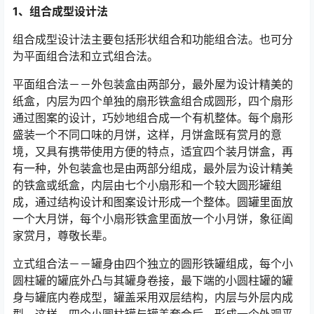
1、组合成型设计法
组合成型设计法主要包括形状组合和功能组合法。也可分
为平面组合法和立式组合法。
平面组合法－－外包装盒由两部分，最外屋为设计精美的
纸盒，内层为四个单独的扇形铁盒组合成圆形，四个扇形
通过图案的设计，巧妙地组合成一个有机整体。每个扇形
盛装一个不同口味的月饼，这样，月饼盒既有赏月的意
境，又具有携带使用方便的特点，适宜四个装月饼盒，再
有一种，外包装盒也是由两部分组成，最外层为设计精美
的铁盒或纸盒，内层由七个小扇形和一个较大圆形罐组
成，通过结构设计和图案设计形成一个整体。圆罐里面放
一个大月饼，每个小扇形铁盒里面放一个小月饼，象征阖
家赏月，尊敬长辈。
立式组合法－－罐身由四个独立的圆形铁罐组成，每个小
圆柱罐的罐底外凸与其罐身卷接，最下端的小圆柱罐的罐
身与罐底内卷成型，罐盖采用双层结构，内层与外层内成