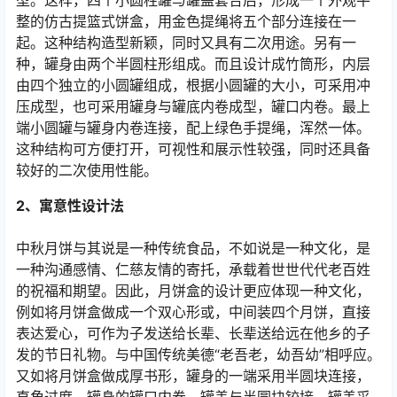
型。这样，四个小圆柱罐与罐盖套合后，形成一个外观平
整的仿古提篮式饼盒，用金色提绳将五个部分连接在一
起。这种结构造型新颖，同时又具有二次用途。另有一
种，罐身由两个半圆柱形组成。而且设计成竹筒形，内层
由四个独立的小圆罐组成，根据小圆罐的大小，可采用冲
压成型，也可采用罐身与罐底内卷成型，罐口内卷。最上
端小圆罐与罐身内卷连接，配上绿色手提绳，浑然一体。
这种结构可方便打开，可视性和展示性较强，同时还具备
较好的二次使用性能。
2、寓意性设计法
中秋月饼与其说是一种传统食品，不如说是一种文化，是
一种沟通感情、仁慈友情的寄托，承载着世世代代老百姓
的祝福和期望。因此，月饼盒的设计更应体现一种文化，
例如将月饼盒做成一个双心形或，中间装四个月饼，直接
表达爱心，可作为子发送给长辈、长辈送给远在他乡的子
发的节日礼物。与中国传统美德“老吾老，幼吾幼”相呼应。
又如将月饼盒做成厚书形，罐身的一端采用半圆块连接，