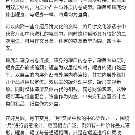
直角过度，罐身的罐口内卷，罐盖与半圆块铰接，罐盖采
用双层结构，内层外凸并与外层内卷成型。罐盖和罐底均
伸出罐身，与罐身一样，四角均为直角。
可以内附一些介绍月饼文化的资料，将月饼文化渗透于中
秋赏月和中秋送礼的氛围中。同时这种罐形具有较好的二
次用途，可用作文具盒。还有的铁盒造型为圆，四季平
安。
罐底与罐身内卷连接，罐身的罐口内卷子，罐盖为单层时
罐身压凸筋或缩颈；罐盖为双层结构时，罐身的罐口略压
平，双层盖的内层外凸与外层内卷连接，并在内层外缘打
几个凸点用以定位。双层盖的罐外观平整，罐形美观新
颖。同时整体造型又似古代的铜钱，寓意财源滚滚。这种
罐可再与纸盒配合，铁盒作为内盒，中央方孔放置茶叶之
类的礼品，纸盒作为外盒。
花好月圆，月下赏月，“月”又是中秋的中心话题之一，围绕
“月”进行创意设计，范围相当广泛。例如有一种阶梯盖式罐
形，罐身、罐底与普通罐相同，只是在罐盖进行创意改