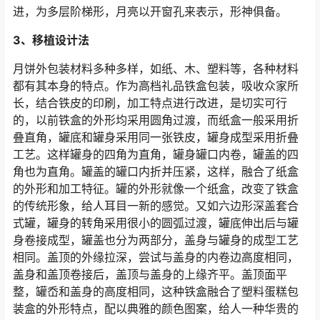
进，为多层阶梯形，月亮以开窗孔来表示，形神俱备。
3、移植设计法
月饼外包装材料多种多样，如纸、木、塑料等，各种材料
都有其本身的特点。作为高档礼品铁盒包装，吸收众家所
长，结合铁皮的印刷，加工特点进行改进，是切实可行
的，以前铁盒的外形均采用圆角过渡，而纸盒一般采用折
叠直角，罐底和罐身采用同一张铁皮，罐身成型采用折叠
工艺。这样罐身的四角为直角，罐身罐口内卷，罐盖的四
角也为直角。罐盖的罐口内折并压紧，这样，融合了纸盒
的外形和加工特征。罐的外形就像一个纸盒，改变了铁盒
的传统形象，给人耳目一新的感觉。又如六边形深盖套合
式罐，罐身的转角采用很小的圆弧过渡，罐底伸出后与罐
身卷接成型，罐盖也分为两部分，盖身与罐身的成型工艺
相同。盖顶的外缘拉深，尝试与盖身的内卷边高度相同，
盖身和盖顶卷接后，盖顶与盖身的上缘齐平。盖顶面平
整，罐岙和盖身的高度相同，这种铁盒融合了塑料蛋糕包
装盒的外形特点，配以典雅的颜色图案，给人一种华贵的