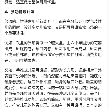
感觉，适宜做七星伴月月饼盒。
4、多功能设计法
普通的月饼铁盒用后就废弃了，而在充分保证月饼包装性
能的同时，设计多功能铁盒，又是拓展月饼铁盒市场的一
个重要途径。
例如，铁盒的外形类似一个糖果盒，由六个半圆形的花瓣
组成，罐底内卷，罐口内卷，罐盖采用冲压成型，罐盖微
凸或呈阶梯形。这种罐形适宜于做七星伴月罐，消费者用
完，可用作糖果盒。
又如，手推式儿童月饼罐，罐形为长方形，罐底相对于外
表面平说冲凹外缘，冲凹的深度与卷边高度相同，罐底与
罐身卷接后，罐底外部平整，罐身的罐口外卷。罐盖的结
构复杂，罐盖边缘内卷，盖的一端切除盖身后内折压紧，
并与盖身部位圆弧过渡，在盖面冲刺几个定位点，盖合后
即实现手推式功能。该结构简单、新颖，用后可用作文具
盒，符合儿童的购买心理。又如有一种月饼桶，其本身的