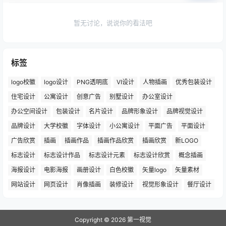
暂无讨论，说说你的看法吧
标签
logo校徽
logo设计
PNG透明底
VI设计
人物插画
优秀包装设计
住宅设计
公寓设计
创意广告
别墅设计
办公室设计
办公空间设计
包装设计
名片设计
品牌形象设计
品牌视觉设计
品牌设计
大学校徽
字体设计
小公寓设计
平面广告
平面设计
广告欣赏
插画
插画作品
插画作品欣赏
插画欣赏
新LOGO
标志设计
标志设计作品
标志设计元素
标志设计欣赏
概念插画
海报设计
电影海报
画册设计
白色校徽
矢量logo
矢量素材
网站设计
网页设计
肖像插画
装修设计
视觉形象设计
餐厅设计
Copyright © 2026
第一视觉