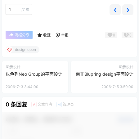
/
7 页
❮
❯
0
0
海报分享
收藏
举报
design open
画册设计
画册设计
以色列Neo Group的平面设计
南非Blupring design平面设计
2006-7-3 3:44:00
2006-7-5 3:59:00
0 条回复
文章作者
管理员
A
M
欢迎您，新朋友，感谢参与互动！
确认修改