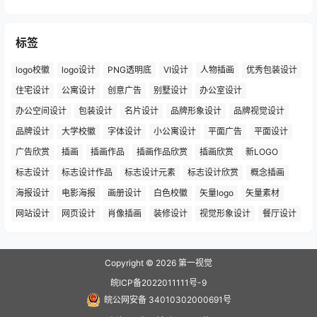
标签
logo校徽
logo设计
PNG透明底
VI设计
人物插画
优秀包装设计
住宅设计
公寓设计
创意广告
别墅设计
办公室设计
办公空间设计
包装设计
名片设计
品牌形象设计
品牌视觉设计
品牌设计
大学校徽
字体设计
小公寓设计
平面广告
平面设计
广告欣赏
插画
插画作品
插画作品欣赏
插画欣赏
新LOGO
标志设计
标志设计作品
标志设计元素
标志设计欣赏
概念插画
海报设计
电影海报
画册设计
白色校徽
矢量logo
矢量素材
网站设计
网页设计
肖像插画
装修设计
视觉形象设计
餐厅设计
Copyright © 2026
第一视觉
皖ICP备2022011111号-9
皖公网安备 34010302000691号