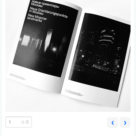
/
3 页
❮
❯