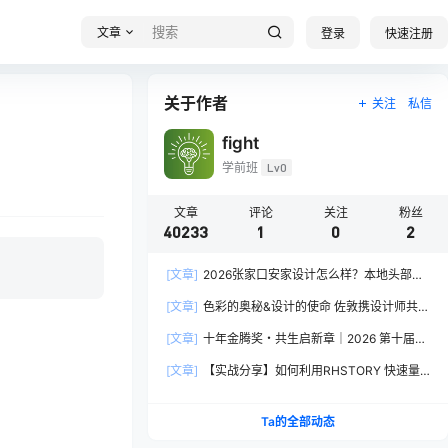
文章
登录
快速注册
关于作者
关注
私信
fight
学前班
Lv0
文章
评论
关注
粉丝
40233
1
0
2
[文章]
2026张家口安家设计怎么样？本地头部全
案设计机构实力全方位拆解
[文章]
色彩的奥秘&设计的使命 佐敦携设计师共探
2026流行色“SOULFUL SPACES”栖迟
[文章]
十年金腾奖・共生启新章｜2026 第十届金
腾奖长春分赛区启动礼圆满落幕
[文章]
【实战分享】如何利用RHSTORY 快速量
产精品AI短剧，2.9折用seedance2.5？
Ta的全部动态