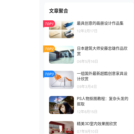
文章聚合
最具创意的画册设计作品集
TOP1
12年2月17日
日本建筑大师安藤忠雄作品欣
TOP2
赏
06年5月16日
一组国外最新超酷创意家具设
TOP3
计欣赏
09年3月4日
PS人物抠图教程：复杂头发的
抠取
12年6月15日
精美3D室内效果图欣赏
07年9月10日