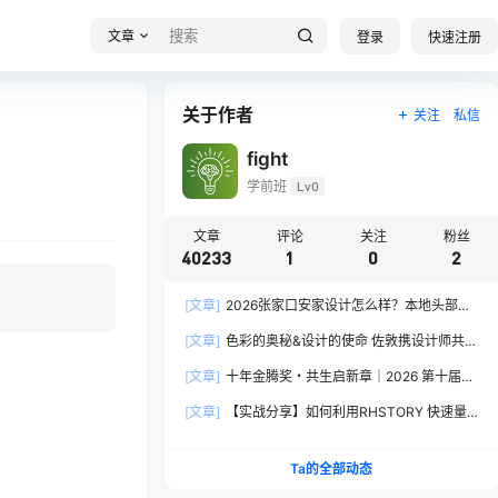
文章
登录
快速注册
关于作者
关注
私信
fight
学前班
Lv0
文章
评论
关注
粉丝
40233
1
0
2
[文章]
2026张家口安家设计怎么样？本地头部全
案设计机构实力全方位拆解
[文章]
色彩的奥秘&设计的使命 佐敦携设计师共探
2026流行色“SOULFUL SPACES”栖迟
[文章]
十年金腾奖・共生启新章｜2026 第十届金
腾奖长春分赛区启动礼圆满落幕
[文章]
【实战分享】如何利用RHSTORY 快速量
产精品AI短剧，2.9折用seedance2.5？
Ta的全部动态