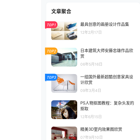
文章聚合
最具创意的画册设计作品集
TOP1
12年2月17日
日本建筑大师安藤忠雄作品欣
TOP2
赏
06年5月16日
一组国外最新超酷创意家具设
TOP3
计欣赏
09年3月4日
PS人物抠图教程：复杂头发的
抠取
12年6月15日
精美3D室内效果图欣赏
07年9月10日