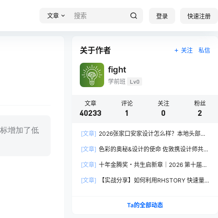
文章
登录
快速注册
关于作者
关注
私信
fight
学前班
Lv0
文章
评论
关注
粉丝
40233
1
0
2
标增加了低
[文章]
2026张家口安家设计怎么样？本地头部全
案设计机构实力全方位拆解
[文章]
色彩的奥秘&设计的使命 佐敦携设计师共探
2026流行色“SOULFUL SPACES”栖迟
[文章]
十年金腾奖・共生启新章｜2026 第十届金
腾奖长春分赛区启动礼圆满落幕
[文章]
【实战分享】如何利用RHSTORY 快速量
产精品AI短剧，2.9折用seedance2.5？
Ta的全部动态