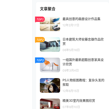
文章聚合
最具创意的画册设计作品集
TOP1
12年2月17日
日本建筑大师安藤忠雄作品欣
TOP2
赏
06年5月16日
一组国外最新超酷创意家具设
TOP3
计欣赏
09年3月4日
PS人物抠图教程：复杂头发的
抠取
12年6月15日
精美3D室内效果图欣赏
07年9月10日