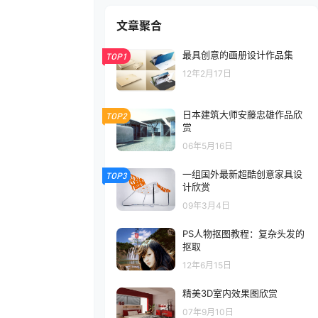
文章聚合
最具创意的画册设计作品集
TOP1
12年2月17日
日本建筑大师安藤忠雄作品欣
TOP2
赏
06年5月16日
一组国外最新超酷创意家具设
TOP3
计欣赏
09年3月4日
PS人物抠图教程：复杂头发的
抠取
12年6月15日
精美3D室内效果图欣赏
07年9月10日