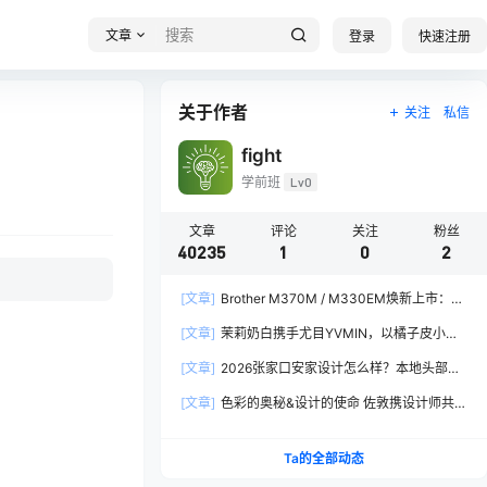
文章
登录
快速注册
关于作者
关注
私信
fight
学前班
Lv0
文章
评论
关注
粉丝
40235
1
0
2
[文章]
Brother M370M / M330EM焕新上市：软
硬件全面焕新，让创作更从容
[文章]
茉莉奶白携手尤目YVMIN，以橘子皮小熊
诠释秋日闪亮美学
[文章]
2026张家口安家设计怎么样？本地头部全
案设计机构实力全方位拆解
[文章]
色彩的奥秘&设计的使命 佐敦携设计师共探
2026流行色“SOULFUL SPACES”栖迟
Ta的全部动态