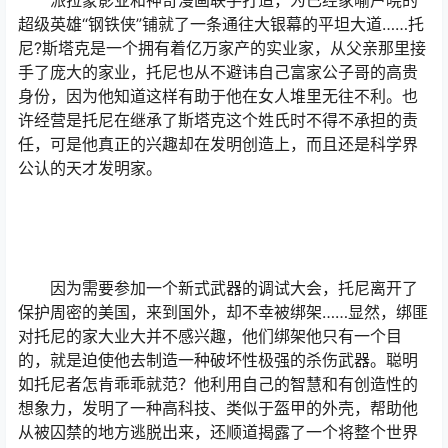
派拉蒙影业和神奇漫画联手打造，为已经家喻户晓的
超级英雄“钢铁侠”铺就了一条通往大银幕的平坦大道……托
尼?斯塔克是一个拥有着亿万家产的实业家，从父亲那里接
手了庞大的家业，托尼也从不避讳自己富家公子哥的高贵
身份，因为他知道这样有助于他在女人堆里无往不利。也
许经营是托尼在继承了斯塔克这个姓氏时不得不承担的责
任，可是他真正的兴趣却在发明创造上，而且还是科学界
公认的天才发明家。
因为需要参加一个新式武器的调试大会，托尼离开了
保护周密的美国，来到国外，却不幸被绑架……显然，绑匪
对托尼的家大业大并不感兴趣，他们绑架他只有一个目
的，就是迫使他去制造一种破坏性极强的杀伤武器。聪明
如托尼者怎肯乖乖就范？他利用自己的智慧和有创造性的
想象力，发明了一种高科技、类似于盔甲的外壳，帮助他
从被囚禁的地方逃脱出来，还顺道揭露了一个将整个世界