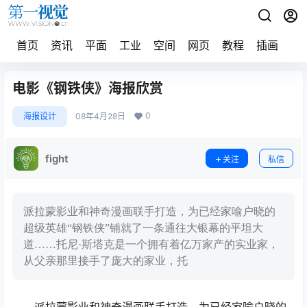
首页
资讯
平面
工业
空间
网页
教程
插画
摄
电影《钢铁侠》海报欣赏
0
海报设计
08年4月28日
fight
关注
私信
派拉蒙影业和神奇漫画联手打造，为已经家喻户晓的
超级英雄“钢铁侠”铺就了一条通往大银幕的平坦大
道……托尼·斯塔克是一个拥有着亿万家产的实业家，
从父亲那里接手了庞大的家业，托