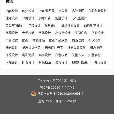
标签
logo校徽
logo设计
PNG透明底
VI设计
人物插画
优秀包装设计
住宅设计
公寓设计
创意广告
别墅设计
办公室设计
办公空间设计
包装设计
名片设计
品牌形象设计
品牌视觉设计
品牌设计
大学校徽
字体设计
小公寓设计
平面广告
平面设计
广告欣赏
插画
插画作品
插画作品欣赏
插画欣赏
新LOGO
标志设计
标志设计作品
标志设计元素
标志设计欣赏
概念插画
海报设计
电影海报
画册设计
白色校徽
矢量logo
矢量素材
网站设计
网页设计
肖像插画
装修设计
视觉形象设计
餐厅设计
Copyright © 2026
第一视觉
皖ICP备2022011111号-9
皖公网安备 34010302000691号
查询 76 次，耗时 1.0924 秒