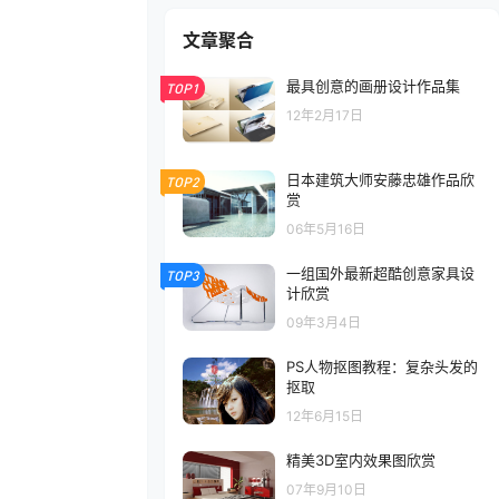
文章聚合
最具创意的画册设计作品集
TOP1
12年2月17日
日本建筑大师安藤忠雄作品欣
TOP2
赏
06年5月16日
一组国外最新超酷创意家具设
TOP3
计欣赏
09年3月4日
PS人物抠图教程：复杂头发的
抠取
12年6月15日
精美3D室内效果图欣赏
07年9月10日