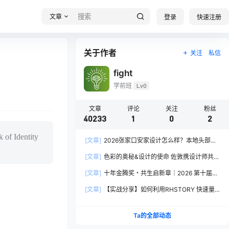
文章
登录
快速注册
关于作者
关注
私信
fight
学前班
Lv0
文章
评论
关注
粉丝
40233
1
0
2
of Identity
[文章]
2026张家口安家设计怎么样？本地头部全
案设计机构实力全方位拆解
[文章]
色彩的奥秘&设计的使命 佐敦携设计师共探
2026流行色“SOULFUL SPACES”栖迟
[文章]
十年金腾奖・共生启新章｜2026 第十届金
腾奖长春分赛区启动礼圆满落幕
[文章]
【实战分享】如何利用RHSTORY 快速量
产精品AI短剧，2.9折用seedance2.5？
Ta的全部动态