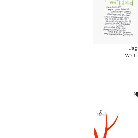
Jag
We Li