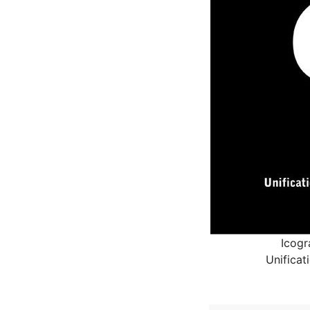
Icog
Unificat