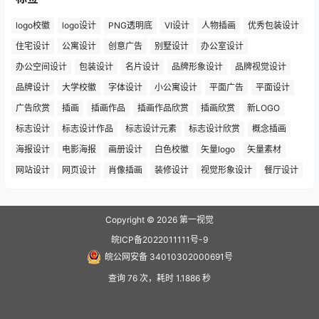
logo校徽
logo设计
PNG透明底
VI设计
人物插画
优秀包装设计
住宅设计
公寓设计
创意广告
别墅设计
办公室设计
办公空间设计
包装设计
名片设计
品牌形象设计
品牌视觉设计
品牌设计
大学校徽
字体设计
小公寓设计
平面广告
平面设计
广告欣赏
插画
插画作品
插画作品欣赏
插画欣赏
新LOGO
标志设计
标志设计作品
标志设计元素
标志设计欣赏
概念插画
海报设计
电影海报
画册设计
白色校徽
矢量logo
矢量素材
网站设计
网页设计
肖像插画
装修设计
视觉形象设计
餐厅设计
Copyright © 2026
第一视觉
皖ICP备2022011111号-9
皖公网安备 34010302000691号
查询 76 次，耗时 1.1886 秒