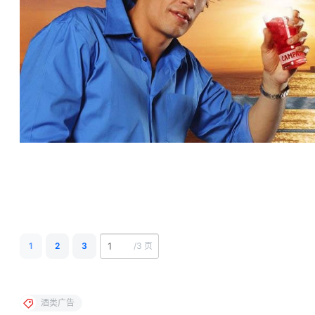
1
2
3
/
3 页
酒类广告