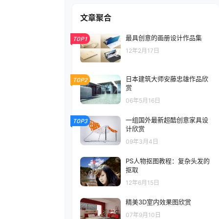
文章聚合
最具创意的画册设计作品集
TOP1
12年2月17日
日本建筑大师安藤忠雄作品欣
TOP2
赏
06年5月16日
一组国外最新超酷创意家具设
TOP3
计欣赏
09年3月4日
PS人物抠图教程：复杂头发的
抠取
12年6月15日
精美3D室内效果图欣赏
07年9月10日