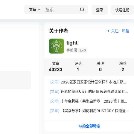
文章
登录
快速注册
关于作者
关注
私信
fight
学前班
Lv0
文章
评论
关注
粉丝
40233
1
0
2
[文章]
2026张家口安家设计怎么样？本地头部全
案设计机构实力全方位拆解
[文章]
色彩的奥秘&设计的使命 佐敦携设计师共探
2026流行色“SOULFUL SPACES”栖迟
[文章]
十年金腾奖・共生启新章｜2026 第十届金
腾奖长春分赛区启动礼圆满落幕
[文章]
【实战分享】如何利用RHSTORY 快速量
产精品AI短剧，2.9折用seedance2.5？
Ta的全部动态