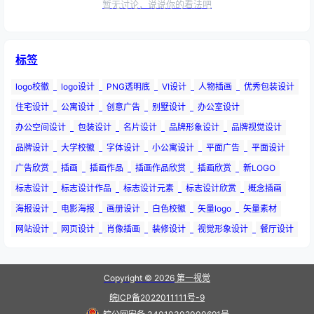
暂无讨论，说说你的看法吧
标签
logo校徽
logo设计
PNG透明底
VI设计
人物插画
优秀包装设计
住宅设计
公寓设计
创意广告
别墅设计
办公室设计
办公空间设计
包装设计
名片设计
品牌形象设计
品牌视觉设计
品牌设计
大学校徽
字体设计
小公寓设计
平面广告
平面设计
广告欣赏
插画
插画作品
插画作品欣赏
插画欣赏
新LOGO
标志设计
标志设计作品
标志设计元素
标志设计欣赏
概念插画
海报设计
电影海报
画册设计
白色校徽
矢量logo
矢量素材
网站设计
网页设计
肖像插画
装修设计
视觉形象设计
餐厅设计
Copyright © 2026
第一视觉
皖ICP备2022011111号-9