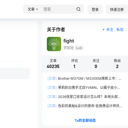
文章
登录
快速注册
关于作者
关注
私信
fight
学前班
Lv0
文章
评论
关注
粉丝
40235
1
0
2
[文章]
Brother M370M / M330EM焕新上市：软
硬件全面焕新，让创作更从容
[文章]
茉莉奶白携手尤目YVMIN，以橘子皮小熊
诠释秋日闪亮美学
[文章]
2026张家口安家设计怎么样？本地头部全
案设计机构实力全方位拆解
[文章]
色彩的奥秘&设计的使命 佐敦携设计师共探
2026流行色“SOULFUL SPACES”栖迟
Ta的全部动态