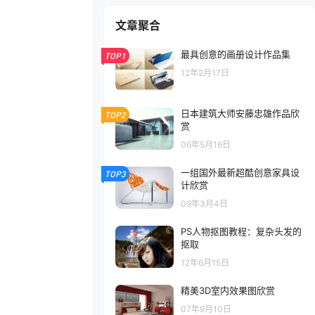
文章聚合
最具创意的画册设计作品集
TOP1
12年2月17日
日本建筑大师安藤忠雄作品欣
TOP2
赏
06年5月16日
一组国外最新超酷创意家具设
TOP3
计欣赏
09年3月4日
PS人物抠图教程：复杂头发的
抠取
12年6月15日
精美3D室内效果图欣赏
07年9月10日