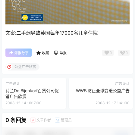
文案:二手烟导致英国每年17000名儿童住院
0
0
海报分享
收藏
举报
公益广告欣赏
广告设计
广告设计
荷兰De Bijenkorf百货公司促
WWF:防止全球变暖公益广告
销广告欣赏
2008-12-14 16:17:00
2008-12-17 1:41:00
0 条回复
文章作者
管理员
A
M
欢迎您，新朋友，感谢参与互动！
确认修改