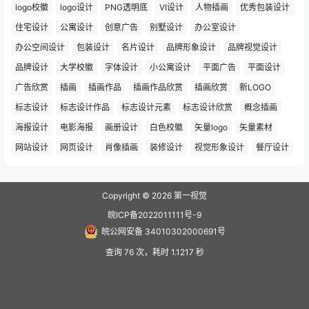
logo校徽
logo设计
PNG透明底
VI设计
人物插画
优秀包装设计
住宅设计
公寓设计
创意广告
别墅设计
办公室设计
办公空间设计
包装设计
名片设计
品牌形象设计
品牌视觉设计
品牌设计
大学校徽
字体设计
小公寓设计
平面广告
平面设计
广告欣赏
插画
插画作品
插画作品欣赏
插画欣赏
新LOGO
标志设计
标志设计作品
标志设计元素
标志设计欣赏
概念插画
海报设计
电影海报
画册设计
白色校徽
矢量logo
矢量素材
网站设计
网页设计
肖像插画
装修设计
视觉形象设计
餐厅设计
Copyright © 2026
第一视觉
皖ICP备2022011111号-9
皖公网安备 34010302000691号
查询 76 次，耗时 1.1217 秒