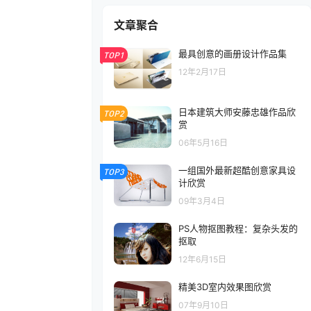
文章聚合
最具创意的画册设计作品集
TOP1
12年2月17日
日本建筑大师安藤忠雄作品欣
TOP2
赏
06年5月16日
一组国外最新超酷创意家具设
TOP3
计欣赏
09年3月4日
PS人物抠图教程：复杂头发的
抠取
12年6月15日
精美3D室内效果图欣赏
07年9月10日