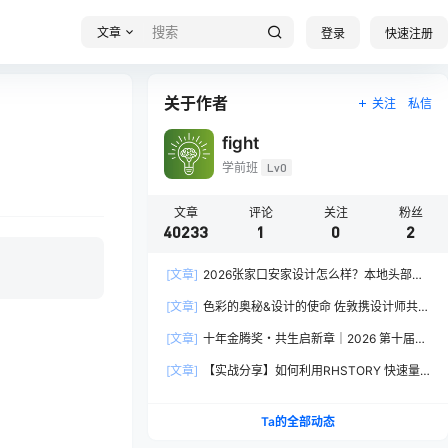
文章
登录
快速注册
关于作者
关注
私信
fight
学前班
Lv0
文章
评论
关注
粉丝
40233
1
0
2
[文章]
2026张家口安家设计怎么样？本地头部全
案设计机构实力全方位拆解
[文章]
色彩的奥秘&设计的使命 佐敦携设计师共探
2026流行色“SOULFUL SPACES”栖迟
[文章]
十年金腾奖・共生启新章｜2026 第十届金
腾奖长春分赛区启动礼圆满落幕
[文章]
【实战分享】如何利用RHSTORY 快速量
产精品AI短剧，2.9折用seedance2.5？
Ta的全部动态