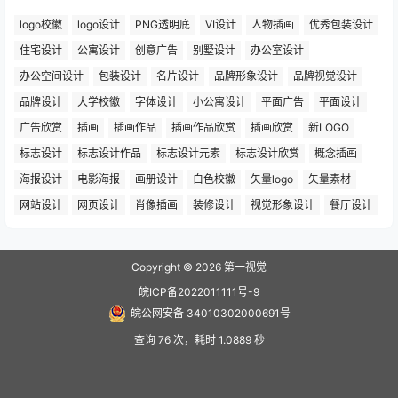
logo校徽
logo设计
PNG透明底
VI设计
人物插画
优秀包装设计
住宅设计
公寓设计
创意广告
别墅设计
办公室设计
办公空间设计
包装设计
名片设计
品牌形象设计
品牌视觉设计
品牌设计
大学校徽
字体设计
小公寓设计
平面广告
平面设计
广告欣赏
插画
插画作品
插画作品欣赏
插画欣赏
新LOGO
标志设计
标志设计作品
标志设计元素
标志设计欣赏
概念插画
海报设计
电影海报
画册设计
白色校徽
矢量logo
矢量素材
网站设计
网页设计
肖像插画
装修设计
视觉形象设计
餐厅设计
Copyright © 2026
第一视觉
皖ICP备2022011111号-9
皖公网安备 34010302000691号
查询 76 次，耗时 1.0889 秒