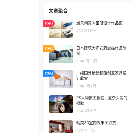
文章聚合
最具创意的画册设计作品集
TOP1
12年2月17日
日本建筑大师安藤忠雄作品欣
TOP2
赏
06年5月16日
一组国外最新超酷创意家具设
TOP3
计欣赏
09年3月4日
PS人物抠图教程：复杂头发的
抠取
12年6月15日
精美3D室内效果图欣赏
07年9月10日