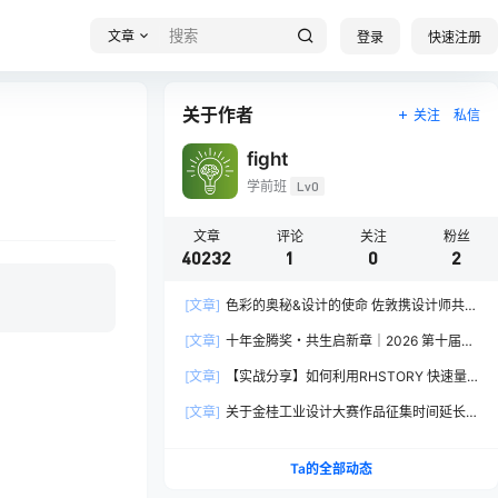
文章
登录
快速注册
关于作者
关注
私信
fight
学前班
Lv0
文章
评论
关注
粉丝
40232
1
0
2
[文章]
色彩的奥秘&设计的使命 佐敦携设计师共探
2026流行色“SOULFUL SPACES”栖迟
[文章]
十年金腾奖・共生启新章｜2026 第十届金
腾奖长春分赛区启动礼圆满落幕
[文章]
【实战分享】如何利用RHSTORY 快速量
产精品AI短剧，2.9折用seedance2.5？
[文章]
关于金桂工业设计大赛作品征集时间延长
的公告
Ta的全部动态