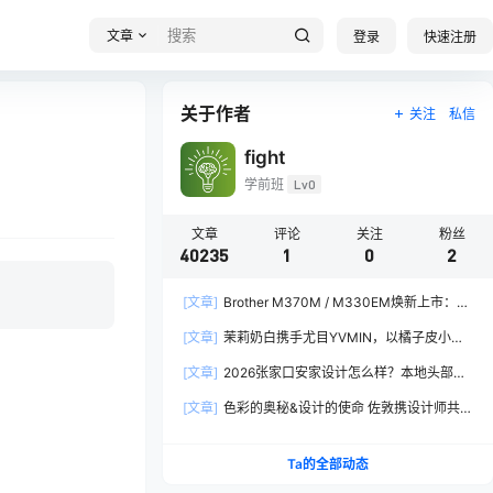
文章
登录
快速注册
关于作者
关注
私信
fight
学前班
Lv0
文章
评论
关注
粉丝
40235
1
0
2
[文章]
Brother M370M / M330EM焕新上市：软
硬件全面焕新，让创作更从容
[文章]
茉莉奶白携手尤目YVMIN，以橘子皮小熊
诠释秋日闪亮美学
[文章]
2026张家口安家设计怎么样？本地头部全
案设计机构实力全方位拆解
[文章]
色彩的奥秘&设计的使命 佐敦携设计师共探
2026流行色“SOULFUL SPACES”栖迟
Ta的全部动态