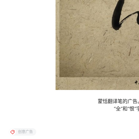
蒙恬翻译笔的广告。
“全”和“恨”
创意广告