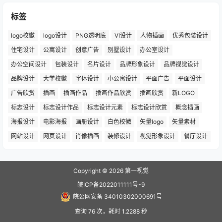
标签
logo校徽
logo设计
PNG透明底
VI设计
人物插画
优秀包装设计
住宅设计
公寓设计
创意广告
别墅设计
办公室设计
办公空间设计
包装设计
名片设计
品牌形象设计
品牌视觉设计
品牌设计
大学校徽
字体设计
小公寓设计
平面广告
平面设计
广告欣赏
插画
插画作品
插画作品欣赏
插画欣赏
新LOGO
标志设计
标志设计作品
标志设计元素
标志设计欣赏
概念插画
海报设计
电影海报
画册设计
白色校徽
矢量logo
矢量素材
网站设计
网页设计
肖像插画
装修设计
视觉形象设计
餐厅设计
Copyright © 2026
第一视觉
皖ICP备2022011111号-9
皖公网安备 34010302000691号
查询 76 次，耗时 1.2288 秒