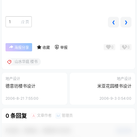
/
2 页
❮
❯
0
0
海报分享
收藏
举报
山水华庭 楼书
地产设计
地产设计
德意坊楼书设计
米亚花园楼书设计
2006-8-21 7:55:00
2006-9-3 0:54:00
0 条回复
文章作者
管理员
A
M
欢迎您，新朋友，感谢参与互动！
确认修改