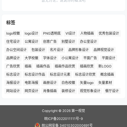
暂无讨论，说说你的看法吧
标签
logo校徽
logo设计
PNG透明底
VI设计
人物插画
优秀包装设计
住宅设计
公寓设计
创意广告
别墅设计
办公室设计
办公空间设计
包装设计
名片设计
品牌形象设计
品牌视觉设计
品牌设计
大学校徽
字体设计
小公寓设计
平面广告
平面设计
广告欣赏
插画
插画作品
插画作品欣赏
插画欣赏
新LOGO
标志设计
标志设计作品
标志设计元素
标志设计欣赏
概念插画
海报设计
电影海报
画册设计
白色校徽
矢量logo
矢量素材
网站设计
网页设计
肖像插画
装修设计
视觉形象设计
餐厅设计
Copyright © 2026
第一视觉
皖ICP备2022011111号-9
皖公网安备 34010302000691号