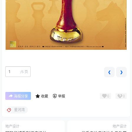
/
5 页
❮
❯
0
0
海报分享
收藏
举报
星河湾
地产设计
地产设计