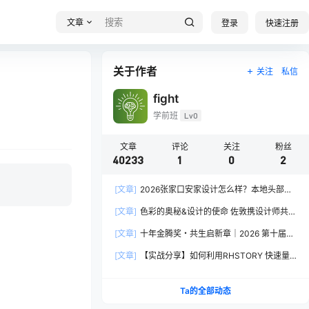
文章
登录
快速注册
关于作者
关注
私信
fight
学前班
Lv0
文章
评论
关注
粉丝
40233
1
0
2
[文章]
2026张家口安家设计怎么样？本地头部全
案设计机构实力全方位拆解
[文章]
色彩的奥秘&设计的使命 佐敦携设计师共探
2026流行色“SOULFUL SPACES”栖迟
[文章]
十年金腾奖・共生启新章｜2026 第十届金
腾奖长春分赛区启动礼圆满落幕
[文章]
【实战分享】如何利用RHSTORY 快速量
产精品AI短剧，2.9折用seedance2.5？
Ta的全部动态