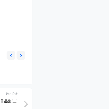
❮
❯
地产设计
计作品集(二)