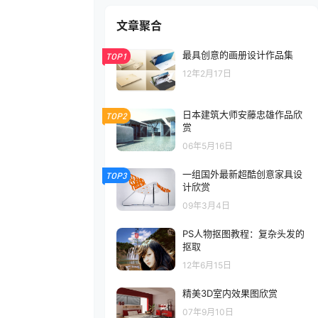
文章聚合
最具创意的画册设计作品集
TOP1
12年2月17日
日本建筑大师安藤忠雄作品欣
TOP2
赏
06年5月16日
一组国外最新超酷创意家具设
TOP3
计欣赏
09年3月4日
PS人物抠图教程：复杂头发的
抠取
12年6月15日
精美3D室内效果图欣赏
07年9月10日