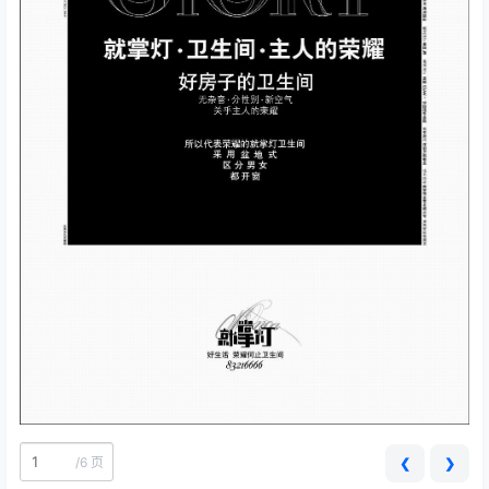
/
6 页
❮
❯