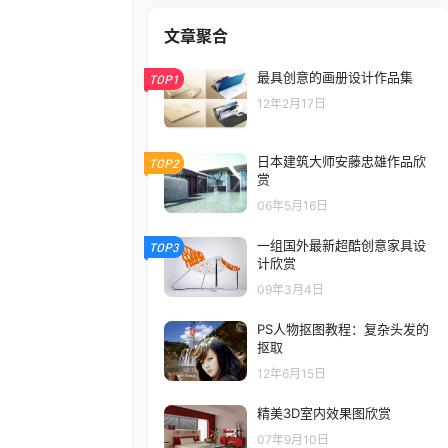
文章聚合
最具创意的画册设计作品集
TOP1
12年2月17日
日本建筑大师安藤忠雄作品欣
TOP2
赏
06年5月16日
一组国外最新超酷创意家具设
TOP3
计欣赏
09年3月4日
PS人物抠图教程：复杂头发的
抠取
12年6月15日
精美3D室内效果图欣赏
07年9月10日