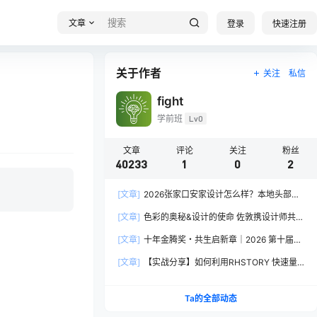
文章
登录
快速注册
关于作者
关注
私信
fight
学前班
Lv0
文章
评论
关注
粉丝
40233
1
0
2
[文章]
2026张家口安家设计怎么样？本地头部全
案设计机构实力全方位拆解
[文章]
色彩的奥秘&设计的使命 佐敦携设计师共探
2026流行色“SOULFUL SPACES”栖迟
[文章]
十年金腾奖・共生启新章｜2026 第十届金
腾奖长春分赛区启动礼圆满落幕
[文章]
【实战分享】如何利用RHSTORY 快速量
产精品AI短剧，2.9折用seedance2.5？
Ta的全部动态