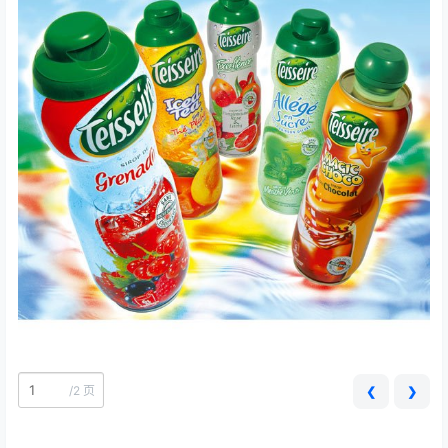
/
2 页
❮
❯