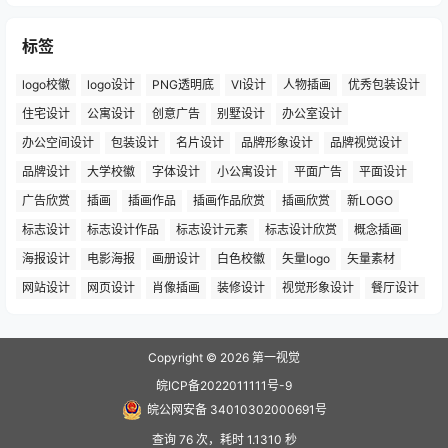
标签
logo校徽
logo设计
PNG透明底
VI设计
人物插画
优秀包装设计
住宅设计
公寓设计
创意广告
别墅设计
办公室设计
办公空间设计
包装设计
名片设计
品牌形象设计
品牌视觉设计
品牌设计
大学校徽
字体设计
小公寓设计
平面广告
平面设计
广告欣赏
插画
插画作品
插画作品欣赏
插画欣赏
新LOGO
标志设计
标志设计作品
标志设计元素
标志设计欣赏
概念插画
海报设计
电影海报
画册设计
白色校徽
矢量logo
矢量素材
网站设计
网页设计
肖像插画
装修设计
视觉形象设计
餐厅设计
Copyright © 2026
第一视觉
皖ICP备2022011111号-9
皖公网安备 34010302000691号
查询 76 次，耗时 1.1310 秒