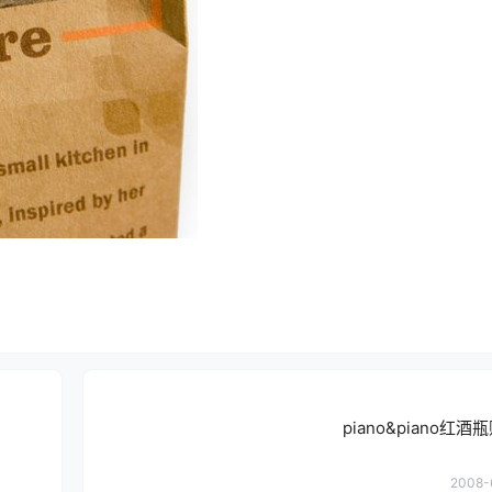
piano&piano红
2008-