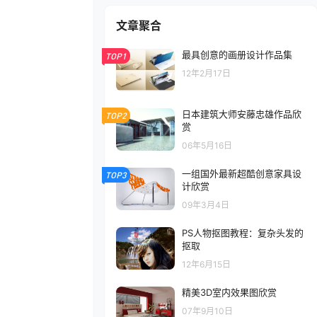
文章聚合
最具创意的画册设计作品集
TOP1
12年2月17日
日本建筑大师安藤忠雄作品欣
TOP2
赏
06年5月16日
一组国外最新超酷创意家具设
TOP3
计欣赏
09年3月4日
PS人物抠图教程：复杂头发的
抠取
12年6月15日
精美3D室内效果图欣赏
07年9月10日