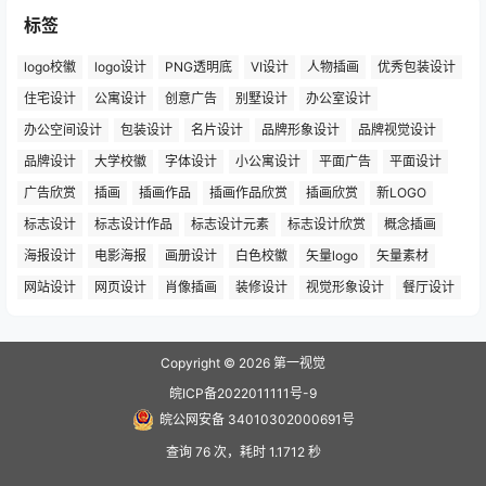
标签
logo校徽
logo设计
PNG透明底
VI设计
人物插画
优秀包装设计
住宅设计
公寓设计
创意广告
别墅设计
办公室设计
办公空间设计
包装设计
名片设计
品牌形象设计
品牌视觉设计
品牌设计
大学校徽
字体设计
小公寓设计
平面广告
平面设计
广告欣赏
插画
插画作品
插画作品欣赏
插画欣赏
新LOGO
标志设计
标志设计作品
标志设计元素
标志设计欣赏
概念插画
海报设计
电影海报
画册设计
白色校徽
矢量logo
矢量素材
网站设计
网页设计
肖像插画
装修设计
视觉形象设计
餐厅设计
Copyright © 2026
第一视觉
皖ICP备2022011111号-9
皖公网安备 34010302000691号
查询 76 次，耗时 1.1712 秒