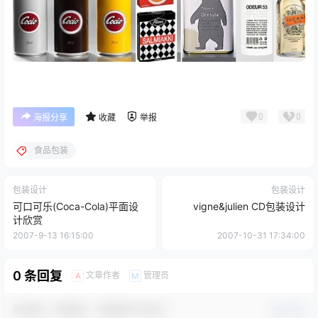
0
0
海报分享
收藏
举报
食品包装
包装设计
包装设计
可口可乐(Coca-Cola)平面设
vigne&julien CD包装设计
计欣赏
2007-9-13 16:15:00
2007-10-31 17:34:00
0 条回复
文章作者
管理员
A
M
欢迎您，新朋友，感谢参与互动！
确认修改