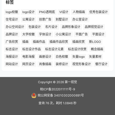
标签
logo校徽
logo设计
PNG透明底
VI设计
人物插画
优秀包装设计
住宅设计
公寓设计
创意广告
别墅设计
办公室设计
办公空间设计
包装设计
名片设计
品牌形象设计
品牌视觉设计
品牌设计
大学校徽
字体设计
小公寓设计
平面广告
平面设计
广告欣赏
插画
插画作品
插画作品欣赏
插画欣赏
新LOGO
标志设计
标志设计作品
标志设计元素
标志设计欣赏
概念插画
海报设计
电影海报
画册设计
白色校徽
矢量logo
矢量素材
网站设计
网页设计
肖像插画
装修设计
视觉形象设计
餐厅设计
Copyright © 2026
第一视觉
皖ICP备2022011111号-9
皖公网安备 34010302000691号
查询 76 次，耗时 1.0846 秒