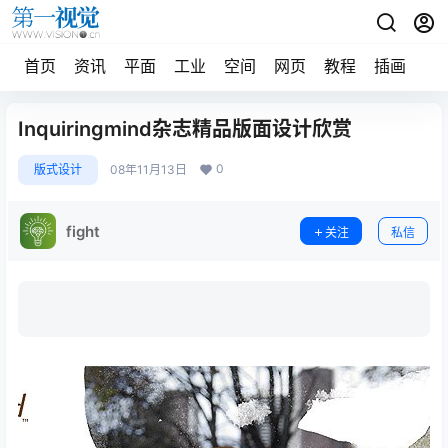
首页
资讯
平面
工业
空间
网页
教程
插画
摄
Inquiringmind杂志精品版面设计欣赏
0
版式设计
08年11月13日
fight
关注
私信