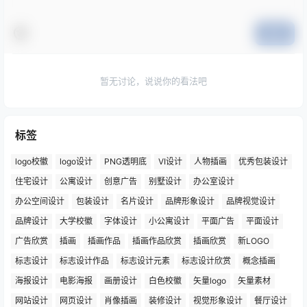
提交
暂无讨论，说说你的看法吧
标签
logo校徽
logo设计
PNG透明底
VI设计
人物插画
优秀包装设计
住宅设计
公寓设计
创意广告
别墅设计
办公室设计
办公空间设计
包装设计
名片设计
品牌形象设计
品牌视觉设计
品牌设计
大学校徽
字体设计
小公寓设计
平面广告
平面设计
广告欣赏
插画
插画作品
插画作品欣赏
插画欣赏
新LOGO
标志设计
标志设计作品
标志设计元素
标志设计欣赏
概念插画
海报设计
电影海报
画册设计
白色校徽
矢量logo
矢量素材
网站设计
网页设计
肖像插画
装修设计
视觉形象设计
餐厅设计