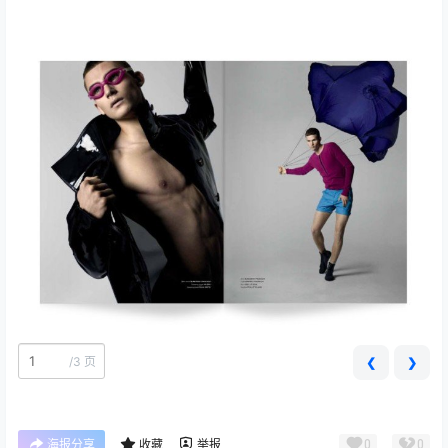
/
3 页
❮
❯
0
0
海报分享
收藏
举报