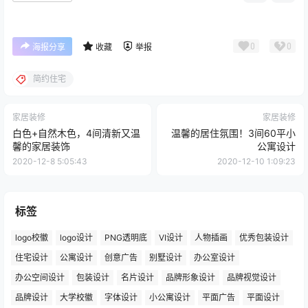
0
0
海报分享
收藏
举报
简约住宅
家居装修
家居装修
白色+自然木色，4间清新又温
温馨的居住氛围！3间60平小
馨的家居装饰
公寓设计
2020-12-8 5:05:43
2020-12-10 1:09:23
标签
logo校徽
logo设计
PNG透明底
VI设计
人物插画
优秀包装设计
住宅设计
公寓设计
创意广告
别墅设计
办公室设计
办公空间设计
包装设计
名片设计
品牌形象设计
品牌视觉设计
品牌设计
大学校徽
字体设计
小公寓设计
平面广告
平面设计