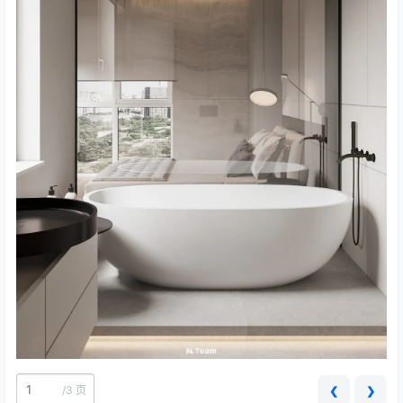
/
3 页
❮
❯