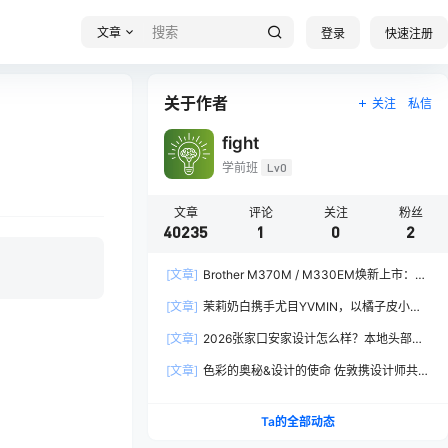
文章
登录
快速注册
关于作者
关注
私信
fight
学前班
Lv0
文章
评论
关注
粉丝
40235
1
0
2
[文章]
Brother M370M / M330EM焕新上市：软
硬件全面焕新，让创作更从容
[文章]
茉莉奶白携手尤目YVMIN，以橘子皮小熊
诠释秋日闪亮美学
[文章]
2026张家口安家设计怎么样？本地头部全
案设计机构实力全方位拆解
[文章]
色彩的奥秘&设计的使命 佐敦携设计师共探
2026流行色“SOULFUL SPACES”栖迟
Ta的全部动态