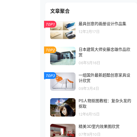
文章聚合
最具创意的画册设计作品集
TOP1
12年2月17日
日本建筑大师安藤忠雄作品欣
TOP2
赏
06年5月16日
一组国外最新超酷创意家具设
TOP3
计欣赏
09年3月4日
PS人物抠图教程：复杂头发的
抠取
12年6月15日
精美3D室内效果图欣赏
07年9月10日