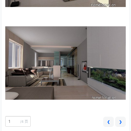
/
4 页
❮
❯