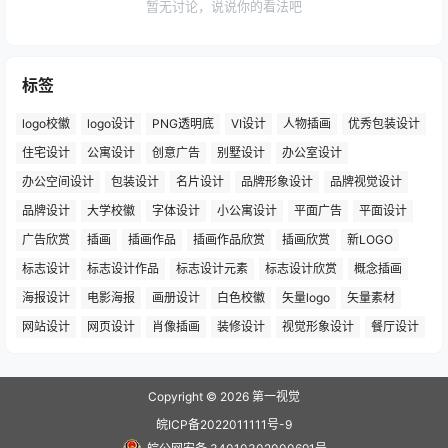
暂无讨论，说说你的看法吧
标签
logo校徽
logo设计
PNG透明底
VI设计
人物插画
优秀包装设计
住宅设计
公寓设计
创意广告
别墅设计
办公室设计
办公空间设计
包装设计
名片设计
品牌形象设计
品牌视觉设计
品牌设计
大学校徽
字体设计
小公寓设计
平面广告
平面设计
广告欣赏
插画
插画作品
插画作品欣赏
插画欣赏
新LOGO
标志设计
标志设计作品
标志设计元素
标志设计欣赏
概念插画
海报设计
电影海报
画册设计
白色校徽
矢量logo
矢量素材
网站设计
网页设计
肖像插画
装修设计
视觉形象设计
餐厅设计
Copyright © 2026
第一视觉
皖ICP备2022011111号-9