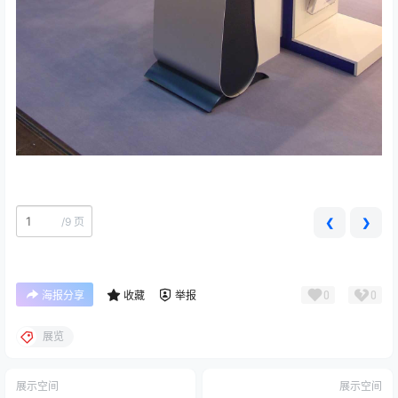
/
9 页
❮
❯
0
0
海报分享
收藏
举报
展览
展示空间
展示空间